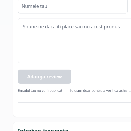
Adauga review
Emailul tau nu va fi publicat — il folosim doar pentru a verifica achizit
Intrebari frecvente