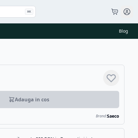
⌘
K
Blog
Adauga in cos
Saeco
Brand: