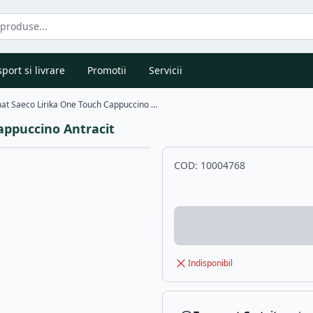
port si livrare
Promotii
Servicii
Espressor Automat Saeco Lirika One Touch Cappuccino Antracit
appuccino Antracit
COD:
10004768
Indisponibil