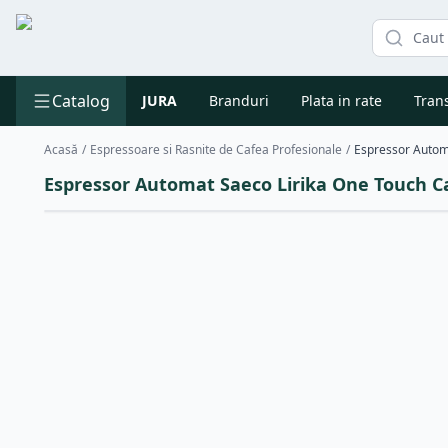
Catalog
JURA
Branduri
Plata in rate
Trans
Acasă
/
Espressoare si Rasnite de Cafea Profesionale
/
Espressor Automat Saeco Lirika One Touch C