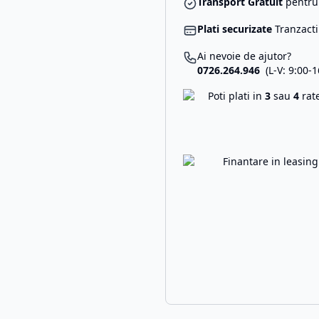
Transport Gratuit
pentru 
Plati securizate
Tranzacti
Ai nevoie de ajutor?
0726.264.946
(L-V: 9:00-1
Poti plati in
3
sau
4
rat
Finantare in leasin