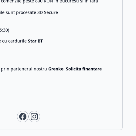
comenzile peste 800 RON in Bucuresti si in tara
ile sunt procesate 3D Secure
6:30)
e cu cardurile
Star BT
g prin partenerul nostru
Grenke
.
Solicita finantare