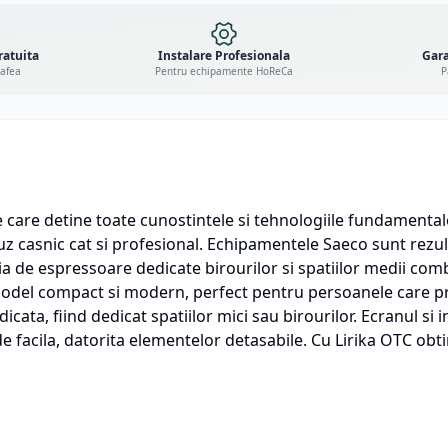
ratuita
Instalare Profesionala
Gara
cafea
Pentru echipamente HoReCa
P
 care detine toate cunostintele si tehnologiile fundamenta
 uz casnic cat si profesional. Echipamentele Saeco sunt rezult
nia de espressoare dedicate birourilor si spatiilor medii comb
odel compact si modern, perfect pentru persoanele care pref
ata, fiind dedicat spatiilor mici sau birourilor. Ecranul si in
 facila, datorita elementelor detasabile. Cu Lirika OTC obti