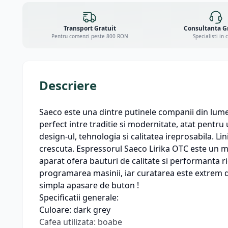
Transport Gratuit
Consultanta G
Pentru comenzi peste 800 RON
Specialisti in 
Descriere
Saeco este una dintre putinele companii din lume
perfect intre traditie si modernitate, atat pentru
design-ul, tehnologia si calitatea ireprosabila. Li
crescuta. Espressorul Saeco Lirika OTC este un m
aparat ofera bauturi de calitate si performanta ridic
programarea masinii, iar curatarea este extrem de
simpla apasare de buton !
Specificatii generale:
Culoare: dark grey
Cafea utilizata: boabe