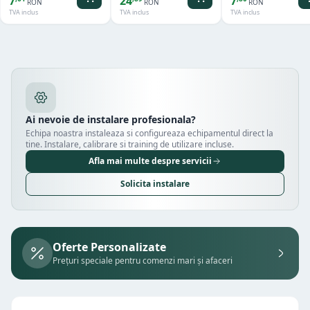
7
24
7
RON
RON
RON
TVA inclus
TVA inclus
TVA inclus
Ai nevoie de instalare profesionala?
Echipa noastra instaleaza si configureaza echipamentul direct la
tine. Instalare, calibrare si training de utilizare incluse.
Afla mai multe despre servicii
Solicita instalare
Oferte Personalizate
Prețuri speciale pentru comenzi mari și afaceri