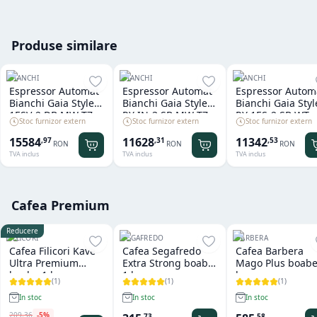
Produse similare
BIANCHI
BIANCHI
BIANCHI
Espressor Automat
Espressor Automat
Espressor Autom
Bianchi Gaia Style
Bianchi Gaia Style
Bianchi Gaia Styl
1ESV-2 DB MW T7
RY IN-3 SB MW T7
RY 1ES-2 SB WT
Stoc furnizor extern
Stoc furnizor extern
Stoc furnizor extern
FV HORECA
FV
EASY FV
15584
11628
11342
,
97
,
31
,
53
RON
RON
RON
TVA inclus
TVA inclus
TVA inclus
Cafea Premium
Reducere
FILICORI
SEGAFREDO
BARBERA
Cafea Filicori Kave
Cafea Segafredo
Cafea Barbera
Ultra Premium
Extra Strong boabe
Mago Plus boabe
boabe 1 kg
1 kg
kg
(
1
)
(
1
)
(
1
)
In stoc
In stoc
In stoc
209
,
36
-
5
%
,
73
,
58