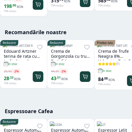
315
585
RON
RON
198
,
90
TVA inclus
TVA inclus
RON
TVA inclus
Recomandările noastre
Reducere
Reducere
Produs nou
EDOUARD ARTZNER
TARTUFI JIMMY
VALNERINA TARTUFI
Edouard Artzner
Crema de
Crema de Trufe
terina de rata cu
Gorgonzola cu trufe
Neagra 8%
trufe de padure
Tartufi Jimmy
Valnerina Tartufi
(
1
)
In stoc
In stoc
100g
500 gr
In stoc
28
,
90
-
2
%
44
,
39
-
2
%
28
43
,
33
,
51
84
,
08
RON
RON
RON
TVA inclus
TVA inclus
TVA inclus
Espressoare Cafea
Reducere
JURA
GAGGIA
LELIT
Espressor Automat
Espressor Automat
Espressor Lelit