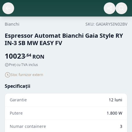
Bianchi
SKU:
GAIARYSIN02BV
Espressor Automat Bianchi Gaia Style RY
IN-3 SB MW EASY FV
10023
,
64
RON
Preț cu TVA inclus
Stoc furnizor extern
Specificații
Garantie
12 luni
Putere
1.800 W
Numar containere
3