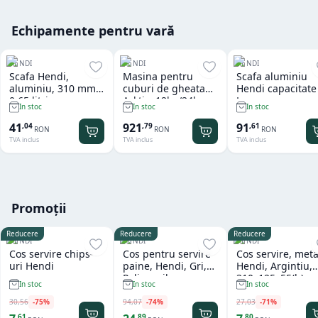
Echipamente pentru vară
HENDI
HENDI
HENDI
Scafa Hendi,
Masina pentru
Scafa aluminiu
aluminiu, 310 mm,
cuburi de gheata
Hendi capacitate
0.65 litri
Arktic, 12kg/24h
L
In stoc
In stoc
In stoc
41
921
91
,
04
,
79
,
61
RON
RON
RON
TVA inclus
TVA inclus
TVA inclus
Promoții
Reducere
Reducere
Reducere
HENDI
HENDI
HENDI
Cos servire chips-
Cos pentru servire
Cos servire, meta
uri Hendi
paine, Hendi, Gri,
Hendi, Argintiu,
Polipropilena,
310x125x55(h)m
In stoc
In stoc
In stoc
design impletit tip
ratan, ø370x(h)120
30
,
56
-
75
%
94
,
07
-
74
%
27
,
03
-
71
%
mm
,
61
,
89
,
80