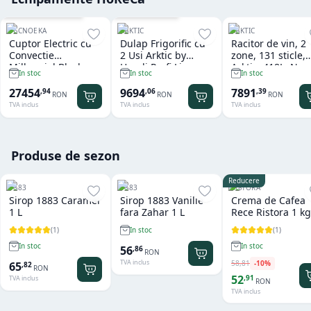
Cu sistem de spalare
Garantie
36
luni
TECNOEKA
ARKTIC
ARKTIC
Cuptor Electric cu
Dulap Frigorific cu
Racitor de vin, 2
Convectie
2 Usi Arktic by
zone, 131 sticle,
Millennial Black
Hendi Profi Line
Arktic, 418L, Neg
In stoc
In stoc
In stoc
Mask Gastro 11 tavi
Seria 800 - 1.240 L
697x595x(H)175
x GN 1/1 Tecnoeka
27454
9694
7891
,
94
,
06
,
39
RON
RON
RON
TVA inclus
TVA inclus
TVA inclus
Produse de sezon
Reducere
1883
1883
RISTORA
Sirop 1883 Caramel
Sirop 1883 Vanilie
Crema de Cafea
1 L
fara Zahar 1 L
Rece Ristora 1 kg
(
1
)
(
1
)
In stoc
In stoc
In stoc
56
,
86
RON
TVA inclus
58
,
81
-
10
%
65
,
82
RON
52
,
91
TVA inclus
RON
TVA inclus