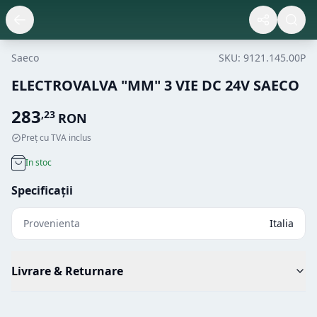
Saeco
SKU:
9121.145.00P
ELECTROVALVA "MM" 3 VIE DC 24V SAECO
283
,
23
RON
Preț cu TVA inclus
In stoc
Specificații
Provenienta
Italia
Livrare & Returnare