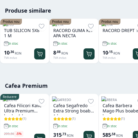
Produse similare
Produs nou
Produs nou
Produs nou
SAECO
NECTA
NECTA
TUB SILICON 5X8 -
RACORD GUMA KIT
RACORD DREPT 1
1 M
APA NECTA
In stoc
In stoc
In stoc
10
8
10
,
36
,
08
,
15
RON
RON
RON
TVA inclus
TVA inclus
TVA inclus
Cafea Premium
Reducere
FILICORI
SEGAFREDO
BARBERA
Cafea Filicori Kave
Cafea Segafredo
Cafea Barbera
Ultra Premium
Extra Strong boabe
Mago Plus boabe
boabe 1 kg
1 kg
kg
(
1
)
(
1
)
(
1
)
In stoc
In stoc
In stoc
209
,
36
-
5
%
315
585
,
73
,
58
RON
RON