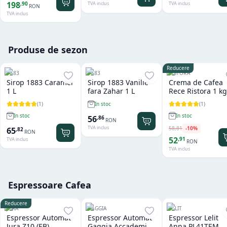
198
,
90
TVA inclus
TVA inclus
RON
TVA inclus
Produse de sezon
Reducere
1883
1883
RISTORA
Sirop 1883 Caramel
Sirop 1883 Vanilie
Crema de Cafea
1 L
fara Zahar 1 L
Rece Ristora 1 kg
(
1
)
(
1
)
In stoc
In stoc
In stoc
56
,
86
RON
TVA inclus
58
,
81
-
10
%
65
,
82
RON
52
,
91
TVA inclus
RON
TVA inclus
Espressoare Cafea
Reducere
JURA
GAGGIA
LELIT
Espressor Automat
Espressor Automat
Espressor Lelit
Jura Z10 (EB)
Gaggia Accademia
Anna PL41TEM