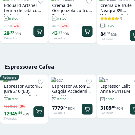
Edouard Artzner
Crema de
Crema de Trufe
terina de rata cu
Gorgonzola cu trufe
Neagra 8%
trufe de padure
Tartufi Jimmy
Valnerina Tartufi
(
1
)
In stoc
In stoc
100g
500 gr
In stoc
28
,
90
-
2
%
44
,
39
-
2
%
28
43
,
33
,
51
84
,
08
RON
RON
RON
TVA inclus
TVA inclus
TVA inclus
Espressoare Cafea
Reducere
JURA
GAGGIA
LELIT
Espressor Automat
Espressor Automat
Espressor Lelit
Jura Z10 (EB)
Gaggia Accademia
Anna PL41TEM
Aluminium Black
Steel Version
In stoc
In stoc
In stoc
13345
,
92
-
3
%
7779
3108
,
52
,
86
RON
RON
12945
,
54
TVA inclus
TVA inclus
RON
TVA inclus