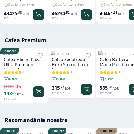
x2 Premium PRO E7
Zero.Touch E7 R3 2T
x2 Premium E7 R
Stoc furnizor extern
Stoc furnizor extern
Stoc furnizor extern
R4 2T
1T
43425
46230
40461
,
58
,
52
,
33
RON
RON
RON
TVA inclus
TVA inclus
TVA inclus
Cafea Premium
Reducere
FILICORI
SEGAFREDO
BARBERA
Cafea Filicori Kave
Cafea Segafredo
Cafea Barbera
Ultra Premium
Extra Strong boabe
Mago Plus boabe
boabe 1 kg
1 kg
kg
(
1
)
(
1
)
(
1
)
In stoc
In stoc
In stoc
209
,
36
-
5
%
315
585
,
73
,
58
RON
RON
198
,
90
TVA inclus
TVA inclus
RON
TVA inclus
Recomandările noastre
Reducere
Reducere
Produs nou
EDOUARD ARTZNER
TARTUFI JIMMY
VALNERINA TARTUFI