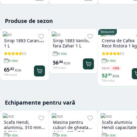
Produse de sezon
Reducere
1883
1883
RISTORA
Sirop 1883 Caramel
Sirop 1883 Vanilie
Crema de Cafea
1 L
fara Zahar 1 L
Rece Ristora 1 kg
(
1
)
(
1
)
In stoc
In stoc
In stoc
56
,
86
RON
TVA inclus
58
,
81
-
10
%
65
,
82
RON
52
,
91
TVA inclus
RON
TVA inclus
Echipamente pentru vară
HENDI
HENDI
HENDI
Scafa Hendi,
Masina pentru
Scafa aluminiu
aluminiu, 310 mm,
cuburi de gheata
Hendi capacitate
0.65 litri
Arktic, 12kg/24h
L
In stoc
In stoc
In stoc