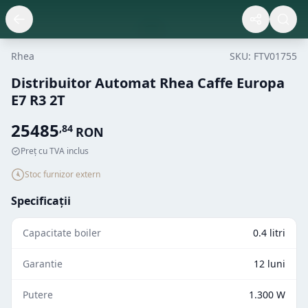
Rhea
SKU:
FTV01755
Distribuitor Automat Rhea Caffe Europa
E7 R3 2T
25485
,
84
RON
Preț cu TVA inclus
Stoc furnizor extern
Specificații
Capacitate boiler
0.4 litri
Garantie
12 luni
Putere
1.300 W