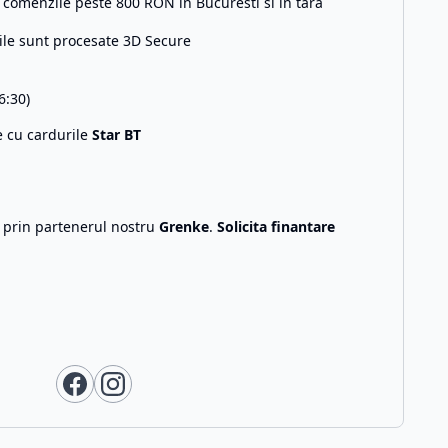
comenzile peste 800 RON in Bucuresti si in tara
ile sunt procesate 3D Secure
6:30)
e cu cardurile
Star BT
g prin partenerul nostru
Grenke
.
Solicita finantare