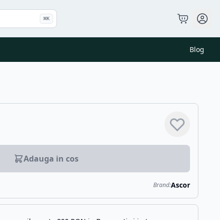
⌘
K
Blog
Adauga in cos
Ascor
Brand: