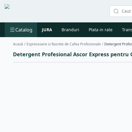
Catalog
JURA
Branduri
Plata in rate
Trans
Acasă
/
Espressoare si Rasnite de Cafea Profesionale
/
Detergent Profesional Ascor Express pentru G