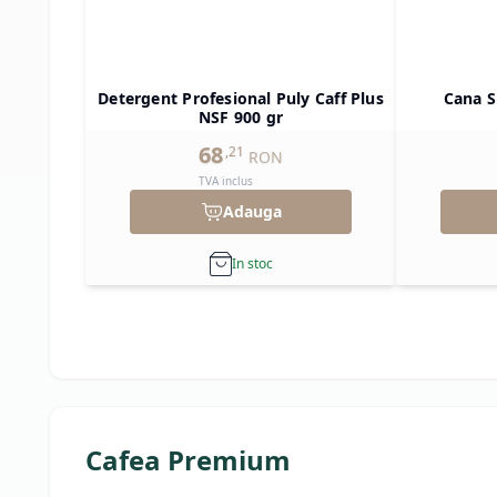
Detergent Profesional Puly Caff Plus
Cana S
NSF 900 gr
68
,
21
RON
TVA inclus
Adauga
In stoc
Cafea Premium