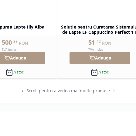
puma Lapte Illy Alba
Solutie pentru Curatarea Sistemul
de Lapte LF Cappuccino Perfect 1 
500
51
,
38
,
42
RON
RON
TVA inclus
TVA inclus
Adauga
Adauga
In stoc
In stoc
← Scroll pentru a vedea mai multe produse →