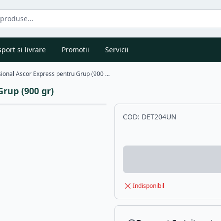
port si livrare
Promotii
Servicii
Detergent Profesional Ascor Express pentru Grup (900 gr)
rup (900 gr)
COD:
DET204UN
Indisponibil