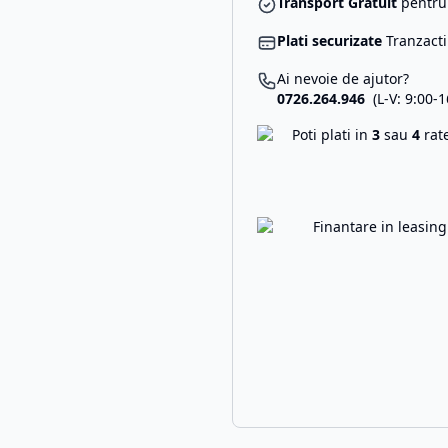
Transport Gratuit
pentru 
Plati securizate
Tranzacti
Ai nevoie de ajutor?
0726.264.946
(L-V: 9:00-1
Poti plati in
3
sau
4
rat
Finantare in leasin