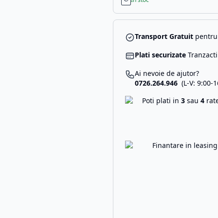
Transport Gratuit
pentru 
Plati securizate
Tranzacti
Ai nevoie de ajutor?
0726.264.946
(L-V: 9:00-1
Poti plati in
3
sau
4
rat
Finantare in leasin