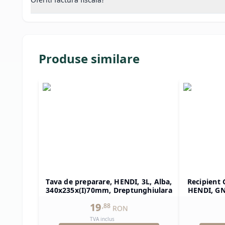
Produse similare
Tava de preparare, HENDI, 3L, Alba,
Recipient 
340x235x(I)70mm, Dreptunghiulara
HENDI, GN 
325x265x(
19
,
88
RON
TVA inclus