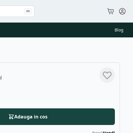
⌘
K
Blog
ul
Adauga in cos
Hendi
Brand: