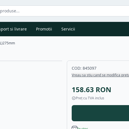
port si livrare
Promotii
Servicii
 (L)275mm
COD:
845097
Vreau sa stiu cand se modifica pret
158.63
RON
Preț cu TVA inclus
In stoc