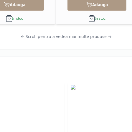
Adauga
Adauga
In stoc
In stoc
← Scroll pentru a vedea mai multe produse →