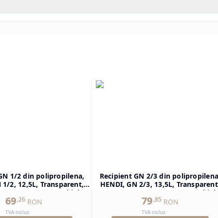
GN 1/2 din polipropilena,
Recipient GN 2/3 din polipropilena
1/2, 12,5L, Transparent,
HENDI, GN 2/3, 13,5L, Transparent
H)200mm, Dreptunghiular
354x325x(H)150mm, Dreptunghiul
69
79
,
26
,
85
RON
RON
TVA inclus
TVA inclus