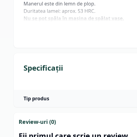
Manerul este din lemn de plop.
Duritatea lamei: aprox. 53 HRC.
Nu se pot spăla în mașina de spălat vase.
Specificații
Tip produs
Review-uri (
0
)
Fii primul care scrie un review