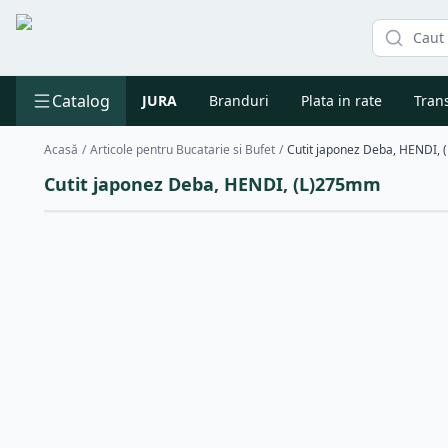
Catalog
JURA
Branduri
Plata in rate
Trans
Acasă
/
Articole pentru Bucatarie si Bufet
/
Cutit japonez Deba, HENDI,
Cutit japonez Deba, HENDI, (L)275mm