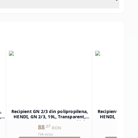
,
Recipient GN 2/3 din polipropilena,
Recipient GN 1/2 d
,
HENDI, GN 2/3, 19L, Transparent,
HENDI, GN 1/2, 1
ar
354x325x(H)200mm, Dreptunghiular
325x265x(H)150mm
88
59
,
07
,
85
RON
TVA inclus
TVA inclu