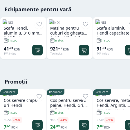
Echipamente pentru vară
HENDI
HENDI
HENDI
Scafa Hendi,
Masina pentru
Scafa aluminiu
aluminiu, 310 mm,
cuburi de gheata
Hendi capacitate
0.65 litri
Arktic, 12kg/24h
L
In stoc
In stoc
In stoc
41
921
91
,
04
,
79
,
61
RON
RON
RON
TVA inclus
TVA inclus
TVA inclus
Promoții
Reducere
Reducere
Reducere
HENDI
HENDI
HENDI
Cos servire chips-
Cos pentru servire
Cos servire, meta
uri Hendi
paine, Hendi, Gri,
Hendi, Argintiu,
Polipropilena,
310x125x55(h)m
In stoc
In stoc
In stoc
design impletit tip
ratan, ø370x(h)120
30
,
56
-
75
%
94
,
07
-
74
%
27
,
03
-
71
%
mm
7
24
7
,
61
,
89
,
80
RON
RON
RON