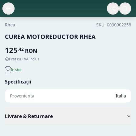
Rhea
SKU:
0090002258
CUREA MOTOREDUCTOR RHEA
125
,
42
RON
Preț cu TVA inclus
In stoc
Specificații
Provenienta
Italia
Livrare & Returnare