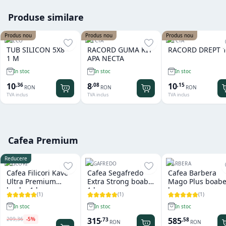
Produse similare
Produs nou
Produs nou
Produs nou
SAECO
NECTA
NECTA
TUB SILICON 5X8 -
RACORD GUMA KIT
RACORD DREPT 1
1 M
APA NECTA
In stoc
In stoc
In stoc
10
8
10
,
36
,
08
,
15
RON
RON
RON
TVA inclus
TVA inclus
TVA inclus
Cafea Premium
Reducere
FILICORI
SEGAFREDO
BARBERA
Cafea Filicori Kave
Cafea Segafredo
Cafea Barbera
Ultra Premium
Extra Strong boabe
Mago Plus boabe
boabe 1 kg
1 kg
kg
(
1
)
(
1
)
(
1
)
In stoc
In stoc
In stoc
209
,
36
-
5
%
315
585
,
73
,
58
RON
RON