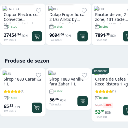
Cu sistem de spalare
Garantie
36
luni
TECNOEKA
ARKTIC
ARKTIC
Cuptor Electric cu
Dulap Frigorific cu
Racitor de vin, 2
Convectie
2 Usi Arktic by
zone, 131 sticle,
Millennial Black
Hendi Profi Line
Arktic, 418L, Neg
In stoc
In stoc
In stoc
Mask Gastro 11 tavi
Seria 800 - 1.240 L
697x595x(H)175
x GN 1/1 Tecnoeka
27454
9694
7891
,
94
,
06
,
39
RON
RON
RON
TVA inclus
TVA inclus
TVA inclus
Produse de sezon
Reducere
1883
1883
RISTORA
Sirop 1883 Caramel
Sirop 1883 Vanilie
Crema de Cafea
1 L
fara Zahar 1 L
Rece Ristora 1 kg
(
1
)
(
1
)
In stoc
In stoc
In stoc
56
,
86
RON
TVA inclus
58
,
81
-
10
%
65
,
82
RON
52
,
91
TVA inclus
RON
TVA inclus