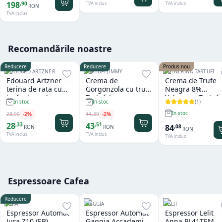
198
,
90
TVA inclus
TVA inclus
RON
TVA inclus
Recomandările noastre
Reducere
Reducere
Produs nou
EDOUARD ARTZNER
TARTUFI JIMMY
VALNERINA TARTUFI
Edouard Artzner
Crema de
Crema de Trufe
terina de rata cu
Gorgonzola cu trufe
Neagra 8%
trufe de padure
Tartufi Jimmy
Valnerina Tartufi
(
1
)
In stoc
In stoc
100g
500 gr
In stoc
28
,
90
-
2
%
44
,
39
-
2
%
28
43
,
33
,
51
84
,
08
RON
RON
RON
TVA inclus
TVA inclus
TVA inclus
Espressoare Cafea
Reducere
JURA
GAGGIA
LELIT
Espressor Automat
Espressor Automat
Espressor Lelit
Jura Z10 (EB)
Gaggia Accademia
Anna PL41TEM