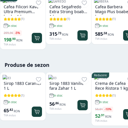
FILICORI
SEGAFREDO
BARBERA
Cafea Filicori Kave
Cafea Segafredo
Cafea Barbera
Ultra Premium
Extra Strong boabe
Mago Plus boabe
boabe 1 kg
1 kg
kg
(
1
)
(
1
)
(
1
)
In stoc
In stoc
In stoc
209
,
36
-
5
%
315
585
,
73
,
58
RON
RON
198
,
90
TVA inclus
TVA inclus
RON
TVA inclus
Produse de sezon
Reducere
1883
1883
RISTORA
Sirop 1883 Caramel
Sirop 1883 Vanilie
Crema de Cafea
1 L
fara Zahar 1 L
Rece Ristora 1 kg
(
1
)
(
1
)
In stoc
In stoc
In stoc
56
,
86
RON
TVA inclus
58
,
81
-
10
%
65
,
82
RON
52
,
91
TVA inclus
RON
TVA inclus