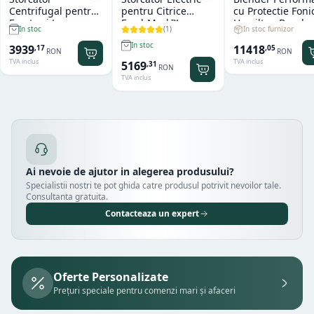
Centrifugal pentru
pentru Citrice
cu Protectie Foni
Fructe si Legume
FreshMark™
Hamilton Beach
(
1
)
In stoc furnizor
In stoc
Hendi
Hamilton Beach
Summit® Edge
In stoc
11418
3939
,
05
,
17
RON
RON
TVA inclus
TVA inclus
5169
,
31
RON
TVA inclus
Ai nevoie de ajutor in alegerea produsului?
Specialistii nostri te pot ghida catre produsul potrivit nevoilor tale.
Consultanta gratuita.
Contacteaza un expert
Oferte Personalizate
Prețuri speciale pentru comenzi mari și afaceri