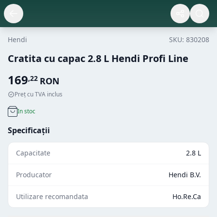
Hendi
SKU:
830208
Cratita cu capac 2.8 L Hendi Profi Line
169
,
22
RON
Preț cu TVA inclus
In stoc
Specificații
Capacitate
2.8 L
Producator
Hendi B.V.
Utilizare recomandata
Ho.Re.Ca