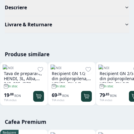
Descriere
Livrare & Returnare
Produse similare
HENDI
HENDI
HENDI
Tava de preparare,
Recipient GN 1/2
Recipient GN 2/3
HENDI, 3L, Alba,
din polipropilena,
din polipropilena
340x235x(I)70mm,
HENDI, GN 1/2,
HENDI, GN 2/3,
In stoc
In stoc
In stoc
Dreptunghiulara
12,5L, Transparent,
13,5L, Transpare
325x265x(H)200mm,
354x325x(H)150
19
69
79
,
88
,
26
,
85
RON
RON
RON
Dreptunghiular
Dreptunghiular
TVA inclus
TVA inclus
TVA inclus
Cafea Premium
Reducere