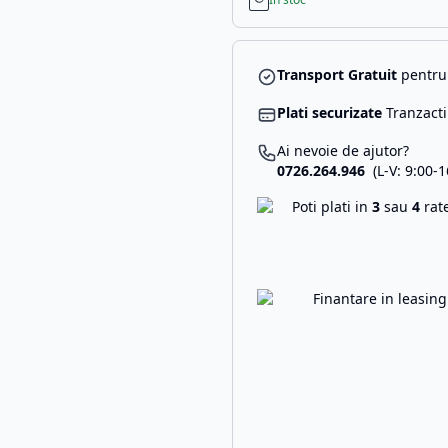
Transport Gratuit
pentru 
Plati securizate
Tranzacti
Ai nevoie de ajutor?
0726.264.946
(L-V: 9:00-1
Poti plati in
3
sau
4
rat
Finantare in leasin