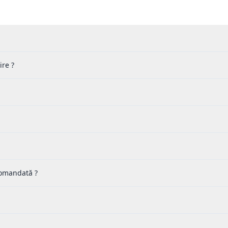
ire ?
 comandată ?