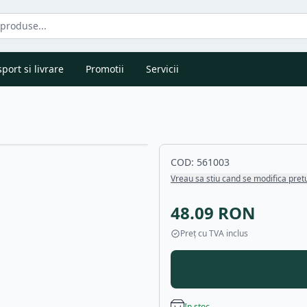
port si livrare
Promotii
Servicii
COD:
561003
Vreau sa stiu cand se modifica pret
48.09
RON
Preț cu TVA inclus
In stoc