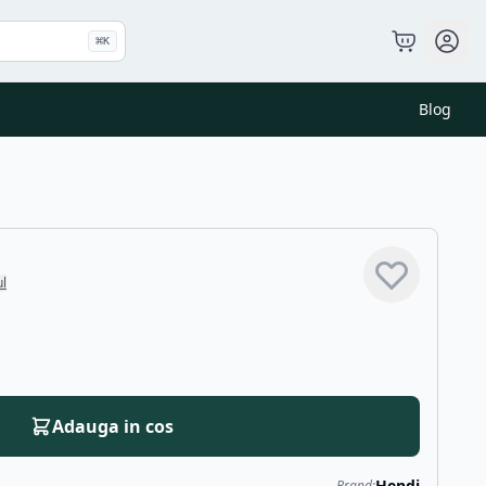
⌘
K
Blog
ul
Adauga in cos
Hendi
Brand: