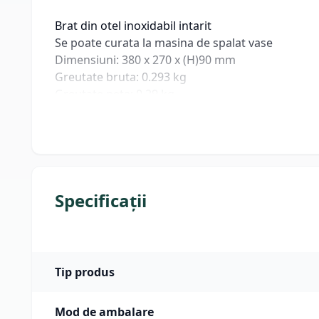
Brat din otel inoxidabil intarit
Se poate curata la masina de spalat vase
Dimensiuni: 380 x 270 x (H)90 mm
Greutate bruta: 0.293 kg
Greutate neta: 0.29 kg
Specificații
Tip produs
Mod de ambalare