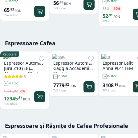
In stoc
In stoc
56
,
86
RON
TVA inclus
58
,
81
-
10
%
65
,
82
RON
52
,
91
TVA inclus
RON
TVA inclus
Espressoare Cafea
Reducere
JURA
GAGGIA
LELIT
Espressor Automat
Espressor Automat
Espressor Lelit
Jura Z10 (EB)
Gaggia Accademia
Anna PL41TEM
Aluminium Black
Steel Version
(
1
)
In stoc
In stoc
In stoc
7779
3108
,
52
,
86
RON
RON
TVA inclus
TVA inclus
13345
,
92
-
3
%
12945
,
54
RON
TVA inclus
Espressoare și Rășnițe de Cafea Profesionale