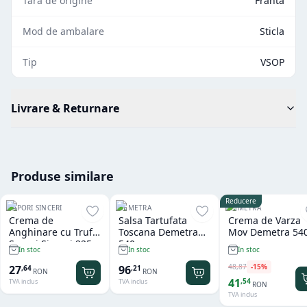
Tara de origine
Franta
Mod de ambalare
Sticla
Tip
VSOP
Livrare & Returnare
Produse similare
Reducere
SAPORI SINCERI
DEMETRA
DEMETRA
Crema de
Salsa Tartufata
Crema de Varza
Anghinare cu Trufe
Toscana Demetra
Mov Demetra 54
Sapori Sinceri 225
540 gr
gr
In stoc
In stoc
In stoc
ml
48
,
87
-
15
%
27
96
,
64
,
21
RON
RON
41
,
54
TVA inclus
TVA inclus
RON
TVA inclus