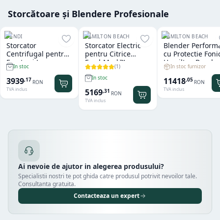
Storcătoare și Blendere Profesionale
HENDI
HAMILTON BEACH
HAMILTON BEACH
Storcator
Storcator Electric
Blender Perform
Centrifugal pentru
pentru Citrice
cu Protectie Foni
Fructe si Legume
FreshMark™
Hamilton Beach
(
1
)
In stoc furnizor
In stoc
Hendi
Hamilton Beach
Summit® Edge
In stoc
11418
3939
,
05
,
17
RON
RON
TVA inclus
TVA inclus
5169
,
31
RON
TVA inclus
Ai nevoie de ajutor in alegerea produsului?
Specialistii nostri te pot ghida catre produsul potrivit nevoilor tale.
Consultanta gratuita.
Contacteaza un expert