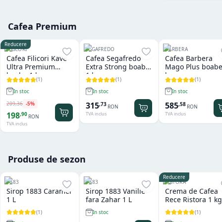
Cafea Premium
Reducere
FILICORI
SEGAFREDO
BARBERA
Cafea Filicori Kave
Cafea Segafredo
Cafea Barbera
Ultra Premium
Extra Strong boabe
Mago Plus boabe
boabe 1 kg
1 kg
kg
(
1
)
(
1
)
(
1
)
In stoc
In stoc
In stoc
209
,
36
-
5
%
315
585
,
73
,
58
RON
RON
198
,
90
TVA inclus
TVA inclus
RON
TVA inclus
Produse de sezon
Reducere
1883
1883
RISTORA
Sirop 1883 Caramel
Sirop 1883 Vanilie
Crema de Cafea
1 L
fara Zahar 1 L
Rece Ristora 1 kg
(
1
)
(
1
)
In stoc