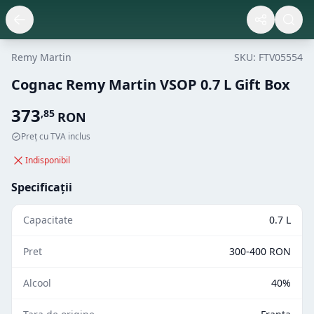
Remy Martin
SKU:
FTV05554
Cognac Remy Martin VSOP 0.7 L Gift Box
373
,
85
RON
Preț cu TVA inclus
Indisponibil
Specificații
Capacitate
0.7 L
Pret
300-400 RON
Alcool
40%