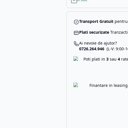
Transport Gratuit
pentru 
Plati securizate
Tranzacti
Ai nevoie de ajutor?
0726.264.946
(L-V: 9:00-1
Poti plati in
3
sau
4
rat
Finantare in leasin