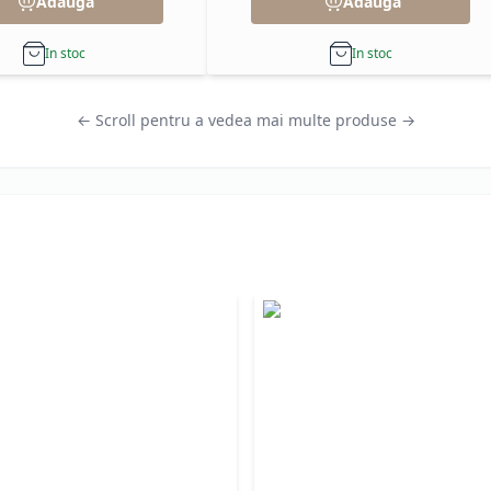
Adauga
Adauga
In stoc
In stoc
← Scroll pentru a vedea mai multe produse →