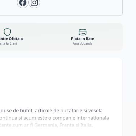
ntie Oficiala
Plata in Rate
ana la 2 ani
Fara dobanda
use de bufet, articole de bucatarie si vesela
 continua si acum este o companie internationala
ante,cum ar fi Germania, Franta si Italia.