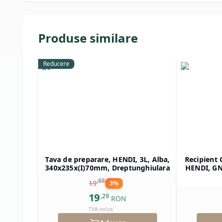
Produse similare
Reducere
Tava de preparare, HENDI, 3L, Alba,
Recipient 
340x235x(I)70mm, Dreptunghiulara
HENDI, GN 
325x265x(
,
88
19
3
%
19
,
29
RON
TVA inclus