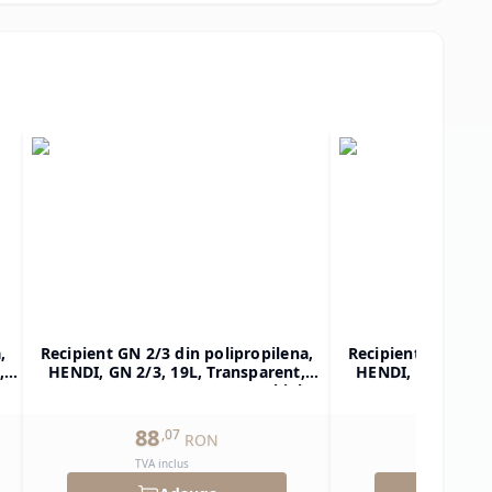
,
Recipient GN 2/3 din polipropilena,
Recipient GN 1/2 d
,
HENDI, GN 2/3, 19L, Transparent,
HENDI, GN 1/2, 1
ar
354x325x(H)200mm, Dreptunghiular
325x265x(H)150mm
88
59
,
07
,
85
RON
TVA inclus
TVA inclu