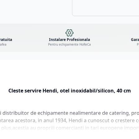
ratuita
Instalare Profesionala
Gara
cafea
Pentru echipamente HoReCa
P
Cleste servire Hendi, otel inoxidabil/silicon, 40 cm
distribuitor de echipamente nealimentare de catering, prod
iintarea acestora, in anul 1934, Hendi a cunoscut o crestere
n plus,acestia au propriii comercianti in tari europene import