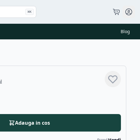
⌘
K
Blog
ul
Adauga in cos
Hendi
Brand: