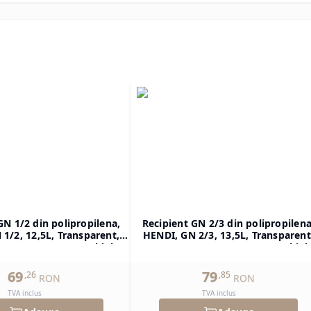
GN 1/2 din polipropilena,
Recipient GN 2/3 din polipropilena
1/2, 12,5L, Transparent,
HENDI, GN 2/3, 13,5L, Transparent
H)200mm, Dreptunghiular
354x325x(H)150mm, Dreptunghiul
69
79
,
26
,
85
RON
RON
TVA inclus
TVA inclus