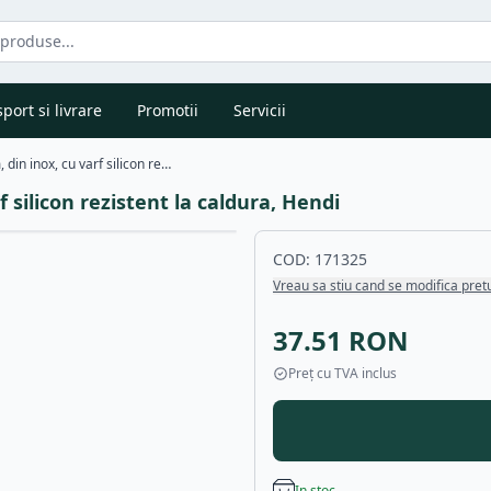
port si livrare
Promotii
Servicii
Cleste servire lungime 40 cm, din inox, cu varf silicon rezistent la caldura, Hendi
f silicon rezistent la caldura, Hendi
COD:
171325
Vreau sa stiu cand se modifica pret
37.51
RON
Preț cu TVA inclus
In stoc