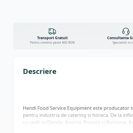
Transport Gratuit
Consultanta G
Pentru comenzi peste 800 RON
Specialisti in 
Descriere
Hendi Food Service Equipment este producator si 
pentru industria de catering si horeca. De la inf
cu sedii in Olanda, Austria, Polonia si Romania. I