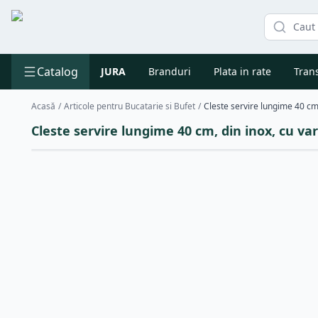
Catalog
JURA
Branduri
Plata in rate
Trans
Acasă
/
Articole pentru Bucatarie si Bufet
/
Cleste servire lungime 40 cm, din inox, cu var