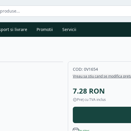
port si livrare
Promotii
Servicii
COD:
0V1654
Vreau sa stiu cand se modifica pret
7.28
RON
Preț cu TVA inclus
In stoc