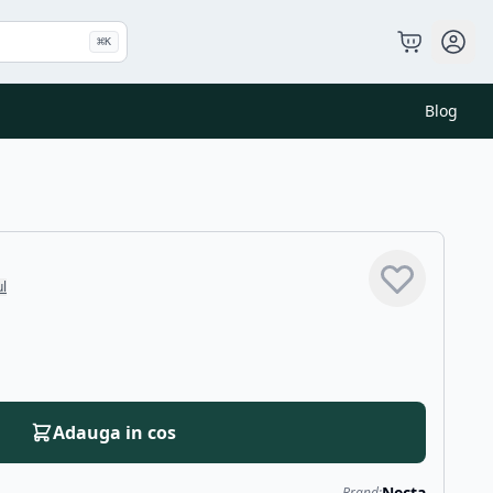
⌘
K
Blog
ul
Adauga in cos
Necta
Brand: