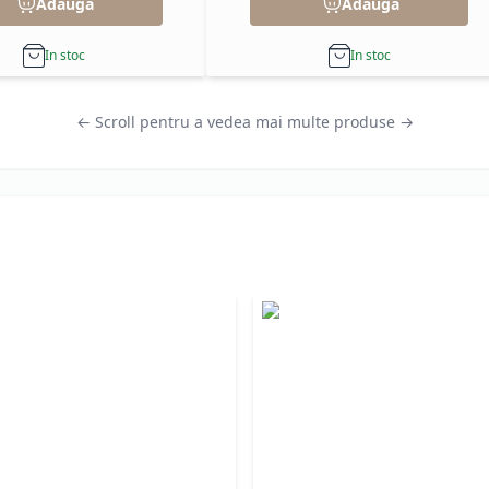
Adauga
Adauga
In stoc
In stoc
← Scroll pentru a vedea mai multe produse →