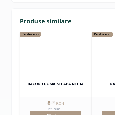
Produse similare
Produs nou
Produs nou
RACORD GUMA KIT APA NECTA
RA
8
,
08
RON
TVA inclus