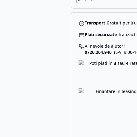
Transport Gratuit
pentru 
Plati securizate
Tranzacti
Ai nevoie de ajutor?
0726.264.946
(L-V: 9:00-1
Poti plati in
3
sau
4
rat
Finantare in leasin