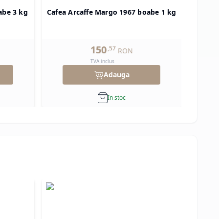
abe 3 kg
Cafea Arcaffe Margo 1967 boabe 1 kg
Cafe
150
,
57
RON
TVA inclus
Adauga
In stoc