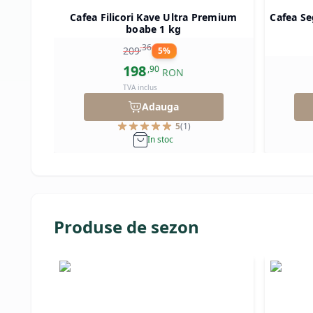
Cafea Filicori Kave Ultra Premium
Cafea Se
boabe 1 kg
,
36
209
5
%
198
,
90
RON
TVA inclus
Adauga
5
(
1
)
In stoc
Produse de sezon