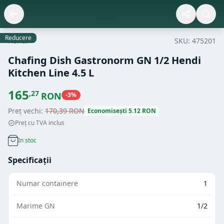
Reducere
Hendi
SKU:
475201
Chafing Dish Gastronorm GN 1/2 Hendi
Kitchen Line 4.5 L
165
,
27
RON
-
3
%
Preț vechi:
170
,
39
RON
Economisești
5.12
RON
Preț cu TVA inclus
In stoc
Specificații
Numar containere
1
Marime GN
1/2