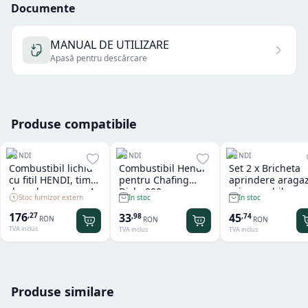
Documente
MANUAL DE UTILIZARE
Apasă pentru descărcare
Produse compatibile
HENDI
HENDI
HENDI
Combustibil lichid
Combustibil Hendi
Set 2 x Bricheta
cu fitil HENDI, timp
pentru Chafing
aprindere aragaz
de ardere aprox. 4
Dish, 200 grame,
reincarcabila,
Stoc furnizor extern
In stoc
In stoc
ore, 24 buc
alcool etilic natural
Hendi
bio
176
33
45
,
27
,
98
,
74
RON
RON
RON
TVA inclus
TVA inclus
TVA inclus
Produse similare