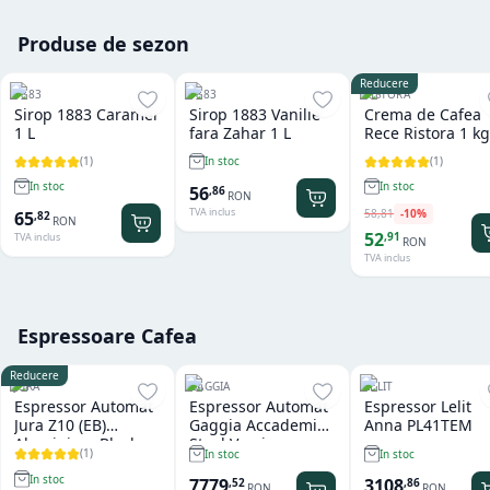
Produse de sezon
Reducere
1883
1883
RISTORA
Sirop 1883 Caramel
Sirop 1883 Vanilie
Crema de Cafea
1 L
fara Zahar 1 L
Rece Ristora 1 kg
(
1
)
(
1
)
In stoc
In stoc
In stoc
56
,
86
RON
TVA inclus
58
,
81
-
10
%
65
,
82
RON
52
,
91
TVA inclus
RON
TVA inclus
Espressoare Cafea
Reducere
JURA
GAGGIA
LELIT
Espressor Automat
Espressor Automat
Espressor Lelit
Jura Z10 (EB)
Gaggia Accademia
Anna PL41TEM
Aluminium Black
Steel Version
(
1
)
In stoc
In stoc
In stoc
7779
3108
,
52
,
86
RON
RON