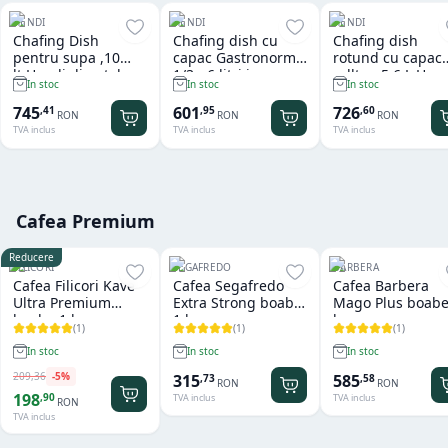
HENDI
HENDI
HENDI
Chafing Dish
Chafing dish cu
Chafing dish
pentru supa ,10
capac Gastronorm
rotund cu capac
lt,Hendi din otel
1/3 - 6 litri inox
rolltop 5.6 L Hen
In stoc
In stoc
In stoc
inoxidabil cu finisaj
Hendi
tip oglinda ,
745
601
726
,
41
,
95
,
60
RON
RON
RON
ø420x(H)380mm
TVA inclus
TVA inclus
TVA inclus
Cafea Premium
Reducere
FILICORI
SEGAFREDO
BARBERA
Cafea Filicori Kave
Cafea Segafredo
Cafea Barbera
Ultra Premium
Extra Strong boabe
Mago Plus boabe
boabe 1 kg
1 kg
kg
(
1
)
(
1
)
(
1
)
In stoc
In stoc
In stoc
209
,
36
-
5
%
315
585
,
73
,
58
RON
RON
198
,
90
TVA inclus
TVA inclus
RON
TVA inclus