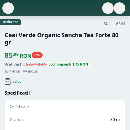
Reducere
Tea Forte
SKU:
16344
Ceai Verde Organic Sencha Tea Forte 80
gr
85
,
99
RON
-
2
%
Preț vechi:
87
,
74
RON
Economisești
1.75
RON
Preț cu TVA inclus
In stoc
Specificații
Certificare
Gramaj
80 gr