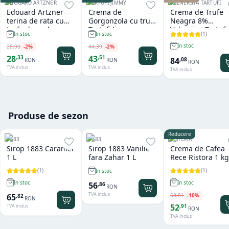
EDOUARD ARTZNER
TARTUFI JIMMY
VALNERINA TARTUFI
Edouard Artzner
Crema de
Crema de Trufe
terina de rata cu
Gorgonzola cu trufe
Neagra 8%
trufe de padure
Tartufi Jimmy
Valnerina Tartufi
(
1
)
In stoc
In stoc
100g
500 gr
In stoc
28
,
90
-
2
%
44
,
39
-
2
%
28
43
,
33
,
51
84
,
08
RON
RON
RON
TVA inclus
TVA inclus
TVA inclus
Produse de sezon
Reducere
1883
1883
RISTORA
Sirop 1883 Caramel
Sirop 1883 Vanilie
Crema de Cafea
1 L
fara Zahar 1 L
Rece Ristora 1 kg
(
1
)
(
1
)
In stoc
In stoc
In stoc
56
,
86
RON
TVA inclus
58
,
81
-
10
%
65
,
82
RON
52
,
91
TVA inclus
RON
TVA inclus