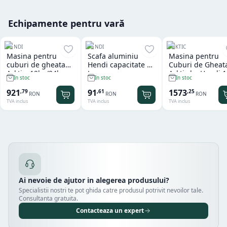
Echipamente pentru vară
HENDI
HENDI
ARKTIC
Masina pentru
Scafa aluminiu
Masina pentru
cuburi de gheata
Hendi capacitate 2
Cuburi de Gheat
Arktic, 12kg/24h
L
Arktic by Hendi 
In stoc
In stoc
In stoc
kg
921
91
1573
,
79
,
61
,
25
RON
RON
RON
TVA inclus
TVA inclus
TVA inclus
Ai nevoie de ajutor in alegerea produsului?
Specialistii nostri te pot ghida catre produsul potrivit nevoilor tale.
Consultanta gratuita.
Contacteaza un expert