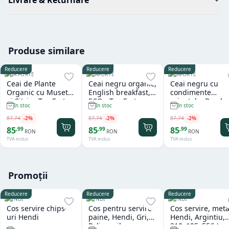
Produse similare
Reducere
Reducere
Reducere
TEA FORTE
TEAFORTE
TEAFORTE
Ceai de Plante
Ceai negru organic,
Ceai negru cu
Organic cu Musetel
English breakfast,
condimente
si Citrice Tea Forte
ECO - Tea Forte -
orientale, Bomba
In stoc
In stoc
In stoc
40 gr
Cutie metalica cu
Chai, ECO - tea
ceai
Forte - Cutie
87
,
74
-
2
%
87
,
74
-
2
%
87
,
74
-
2
%
metalica cu ceai
85
85
85
,
99
,
99
,
99
RON
RON
RON
TVA inclus
TVA inclus
TVA inclus
Promoții
Reducere
Reducere
Reducere
HENDI
HENDI
HENDI
Cos servire chips-
Cos pentru servire
Cos servire, meta
uri Hendi
paine, Hendi, Gri,
Hendi, Argintiu,
Polipropilena,
310x125x55(h)m