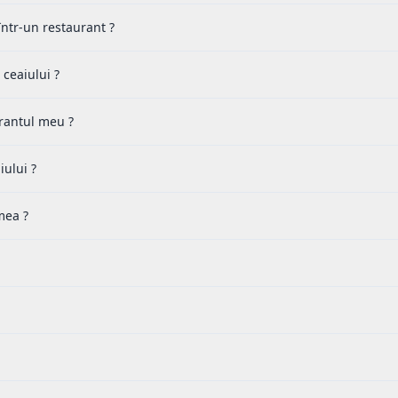
ntr-un restaurant ?
 ceaiului ?
urantul meu ?
ului ?
mea ?