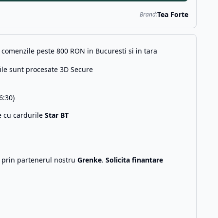
Tea Forte
Brand:
comenzile peste 800 RON in Bucuresti si in tara
ile sunt procesate 3D Secure
6:30)
e cu cardurile
Star BT
g prin partenerul nostru
Grenke
.
Solicita finantare