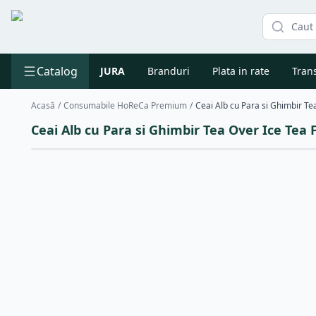
Catalog
JURA
Branduri
Plata in rate
Trans
Acasă
/
Consumabile HoReCa Premium
/
Ceai Alb cu Para si Ghimbir Tea Over Ice Tea 
Reducere