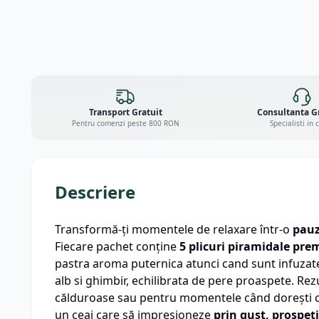
Transport Gratuit
Consultanta G
Pentru comenzi peste 800 RON
Specialisti in 
Descriere
Transformă‑ți momentele de relaxare într‑o
pauz
Fiecare pachet conține
5 plicuri piramidale pr
pastra aroma puternica atunci cand sunt infuzate 
alb si ghimbir, echilibrata de pere proaspete. Re
călduroase sau pentru momentele când dorești ce
un ceai care să impresioneze
prin gust, prospeț