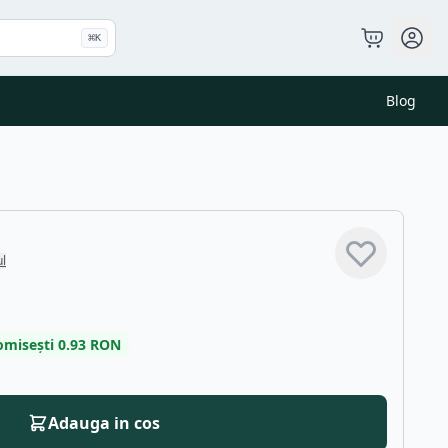
⌘
K
Blog
ul
omisești
0.93
RON
Adauga in cos