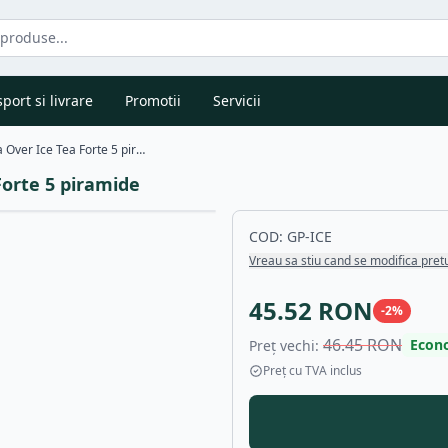
port si livrare
Promotii
Servicii
Ceai Alb cu Para si Ghimbir Tea Over Ice Tea Forte 5 piramide
Forte 5 piramide
COD:
GP-ICE
Vreau sa stiu cand se modifica pret
45.52
RON
-
2
%
46.45
RON
Econ
Preț vechi:
Preț cu TVA inclus