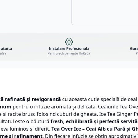
ratuita
Instalare Profesionala
Gara
cafea
Pentru echipamente HoReCa
P
ă rafinată și revigorantă
cu această cutie specială de cea
emium
pentru o infuzie aromată și delicată. Ceaiurile Tea Ove
si racite brusc folosind cuburi de gheata. Ice Tea Ginger P
zultatul este o băutură
fresh, echilibrată și perfectă servit
va luminos și diferit.
Tea Over Ice – Ceai Alb cu Pară și G
ime și rafinament
. Din fiecare infuzie se obtin aproximativ