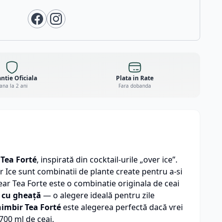
ntie Oficiala
Plata in Rate
ana la 2 ani
Fara dobanda
i
Tea Forté
, inspirată din cocktail‑urile „over ice”.
r Ice sunt combinatii de plante create pentru a-si
ear Tea Forte este o combinatie originala de ceai
ă cu gheață
— o alegere ideală pentru zile
himbir Tea Forté
este alegerea perfectă dacă vrei
 700 ml de ceai.