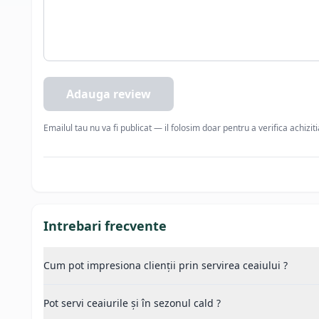
Adauga review
Emailul tau nu va fi publicat — il folosim doar pentru a verifica achizit
Intrebari frecvente
Cum pot impresiona clienții prin servirea ceaiului ?
Pot servi ceaiurile și în sezonul cald ?