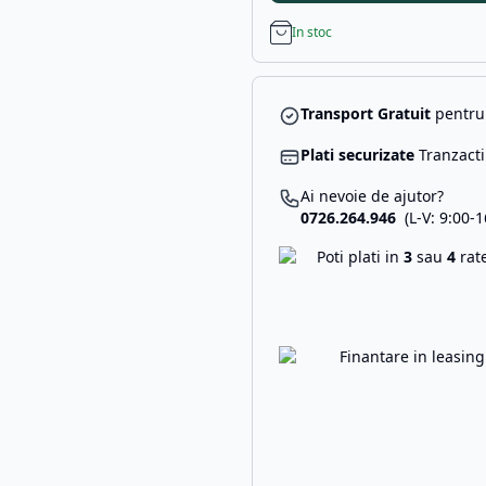
In stoc
Transport Gratuit
pentru 
Plati securizate
Tranzacti
Ai nevoie de ajutor?
0726.264.946
(L-V: 9:00-1
Poti plati in
3
sau
4
rat
Finantare in leasin