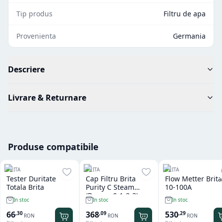
Tip produs
Filtru de apa
Provenienta
Germania
Descriere
Livrare & Returnare
Produse compatibile
BRITA
BRITA
BRITA
Tester Duritate
Cap Filtru Brita
Flow Metter Brita
Totala Brita
Purity C Steam
10-100A
(Bypass 0-1-2-3)
In stoc
In stoc
In stoc
G3/8
66
368
530
,
30
,
09
,
29
RON
RON
RON