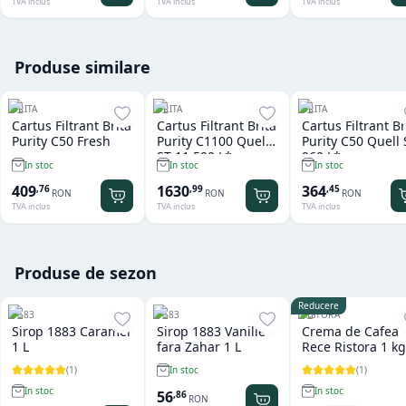
TVA inclus
TVA inclus
TVA inclus
Produse similare
BRITA
BRITA
BRITA
Cartus Filtrant Brita
Cartus Filtrant Brita
Cartus Filtrant Br
Purity C50 Fresh
Purity C1100 Quell
Purity C50 Quell 
ST 11.500 L*
960 L*
In stoc
In stoc
In stoc
409
1630
364
,
76
,
99
,
45
RON
RON
RON
TVA inclus
TVA inclus
TVA inclus
Produse de sezon
Reducere
1883
1883
RISTORA
Sirop 1883 Caramel
Sirop 1883 Vanilie
Crema de Cafea
1 L
fara Zahar 1 L
Rece Ristora 1 kg
(
1
)
(
1
)
In stoc
In stoc
In stoc
56
,
86
RON