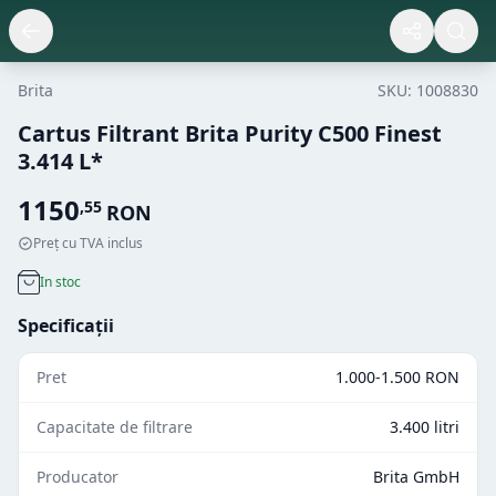
Brita
SKU:
1008830
Cartus Filtrant Brita Purity C500 Finest
3.414 L*
1150
,
55
RON
Preț cu TVA inclus
In stoc
Specificații
Pret
1.000-1.500 RON
Capacitate de filtrare
3.400 litri
Producator
Brita GmbH