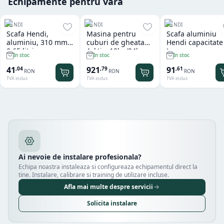
Echipamente pentru vară
HENDI
HENDI
HENDI
Scafa Hendi,
Masina pentru
Scafa aluminiu
aluminiu, 310 mm,
cuburi de gheata
Hendi capacitate
0.65 litri
Arktic, 12kg/24h
L
In stoc
In stoc
In stoc
41
921
91
,
04
,
79
,
61
RON
RON
RON
TVA inclus
TVA inclus
TVA inclus
Ai nevoie de instalare profesionala?
Echipa noastra instaleaza si configureaza echipamentul direct la
tine. Instalare, calibrare si training de utilizare incluse.
Afla mai multe despre servicii
Solicita instalare