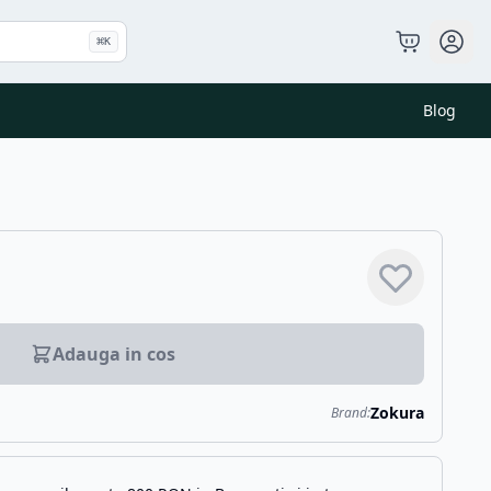
⌘
K
Blog
Adauga in cos
Zokura
Brand: