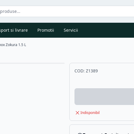
port si livrare
Promotii
Servicii
inox Zokura 1.5 L
COD:
Z1389
Indisponibil