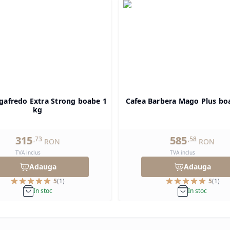
gafredo Extra Strong boabe 1
Cafea Barbera Mago Plus bo
kg
315
585
,
73
,
58
RON
RON
TVA inclus
TVA inclus
Adauga
Adauga
5
(
1
)
5
(
1
)
In stoc
In stoc