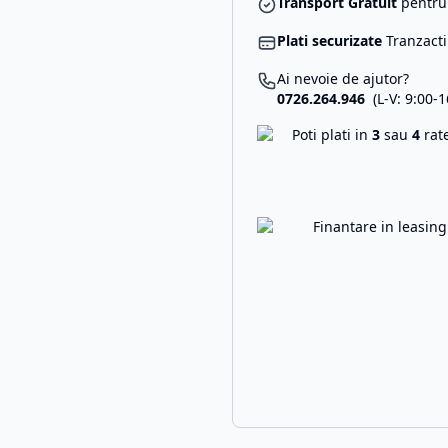
Transport Gratuit
pentru 
Plati securizate
Tranzacti
Ai nevoie de ajutor?
0726.264.946
(L-V: 9:00-1
Poti plati in
3
sau
4
rat
Finantare in leasin