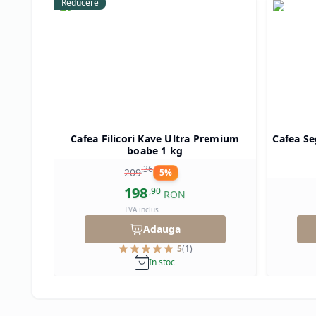
Reducere
Cafea Filicori Kave Ultra Premium
Cafea Se
boabe 1 kg
,
36
209
5
%
198
,
90
RON
TVA inclus
Adauga
5
(
1
)
In stoc