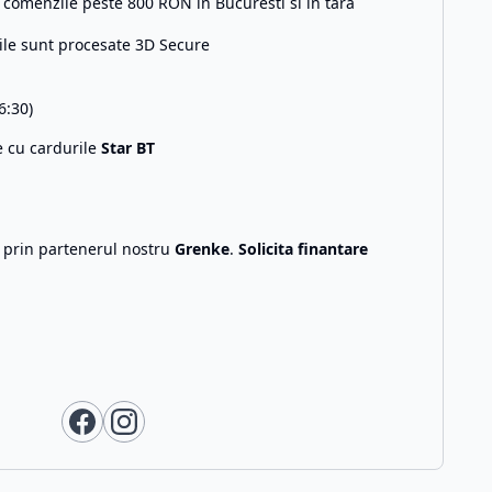
comenzile peste 800 RON in Bucuresti si in tara
ile sunt procesate 3D Secure
6:30)
e cu cardurile
Star BT
g prin partenerul nostru
Grenke
.
Solicita finantare