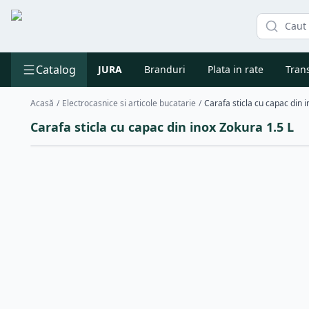
Catalog
JURA
Branduri
Plata in rate
Trans
Acasă
/
Electrocasnice si articole bucatarie
/
Carafa sticla cu capac din 
Carafa sticla cu capac din inox Zokura 1.5 L