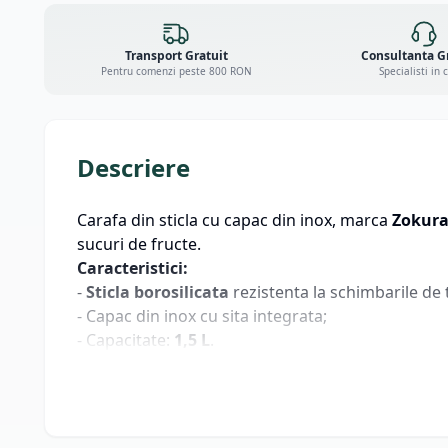
Transport Gratuit
Consultanta G
Pentru comenzi peste 800 RON
Specialisti in 
Descriere
Carafa din sticla cu capac din inox, marca
Zokur
sucuri de fructe.
Caracteristici:
-
Sticla borosilicata
rezistenta la schimbarile de
- Capac din inox cu sita integrata;
- Capacitate:
1,5 L
.