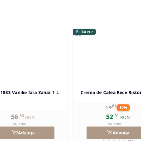
Reducere
 1883 Vanilie fara Zahar 1 L
Crema de Cafea Rece Risto
,
81
58
10
%
56
52
,
86
,
91
RON
RON
TVA inclus
TVA inclus
Adauga
Adauga