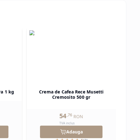
ra 1 kg
Crema de Cafea Rece Musetti
Pu
Cremosito 500 gr
54
,
76
RON
TVA inclus
Adauga