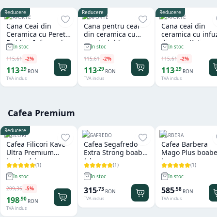
Reducere
Reducere
Reducere
TEAFORTE
TEAFORTE
TEAFORTE
Cana Ceai din
Cana pentru ceai
Cana ceai din
Ceramica cu Pereti
din ceramica cu
ceramica cu infu
Dubli si Infuzor din
pereti dubli si
din inox Kati
In stoc
In stoc
In stoc
Inox Kati Blue Tea
infuzor din inox
Mariposa Tea For
Forte
Kati Noir Tea Forte
115
,
61
-
2
%
115
,
61
-
2
%
115
,
61
-
2
%
113
113
113
,
29
,
29
,
29
RON
RON
RON
TVA inclus
TVA inclus
TVA inclus
Cafea Premium
Reducere
FILICORI
SEGAFREDO
BARBERA
Cafea Filicori Kave
Cafea Segafredo
Cafea Barbera
Ultra Premium
Extra Strong boabe
Mago Plus boabe
boabe 1 kg
1 kg
kg
(
1
)
(
1
)
(
1
)
In stoc
In stoc
In stoc
209
,
36
-
5
%
315
585
,
73
,
58
RON
RON
198
,
90
TVA inclus
TVA inclus
RON
TVA inclus