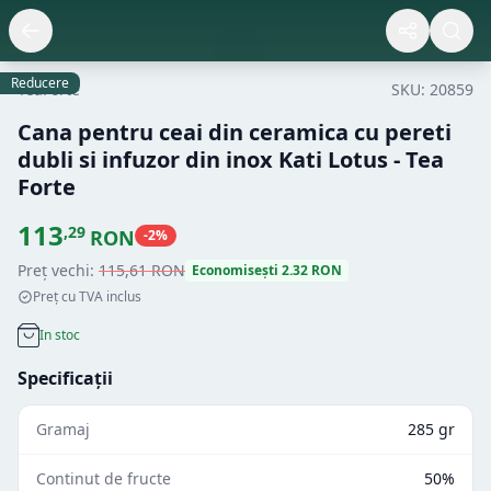
Reducere
TeaForte
SKU:
20859
Cana pentru ceai din ceramica cu pereti
dubli si infuzor din inox Kati Lotus - Tea
Forte
113
,
29
RON
-
2
%
Preț vechi:
115
,
61
RON
Economisești
2.32
RON
Preț cu TVA inclus
In stoc
Specificații
Gramaj
285 gr
Continut de fructe
50%