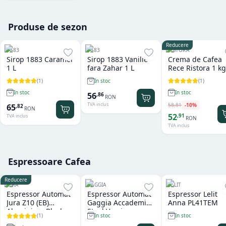
Produse de sezon
Reducere
1883
1883
RISTORA
Sirop 1883 Caramel
Sirop 1883 Vanilie
Crema de Cafea
1 L
fara Zahar 1 L
Rece Ristora 1 kg
(
1
)
(
1
)
In stoc
In stoc
In stoc
56
,
86
RON
TVA inclus
58
,
81
-
10
%
65
,
82
RON
52
,
91
TVA inclus
RON
TVA inclus
Espressoare Cafea
Reducere
JURA
GAGGIA
LELIT
Espressor Automat
Espressor Automat
Espressor Lelit
Jura Z10 (EB)
Gaggia Accademia
Anna PL41TEM
Aluminium Black
Steel Version
(
1
)
In stoc
In stoc