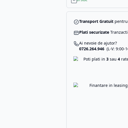
Transport Gratuit
pentru 
Plati securizate
Tranzacti
Ai nevoie de ajutor?
0726.264.946
(L-V: 9:00-1
Poti plati in
3
sau
4
rat
Finantare in leasin