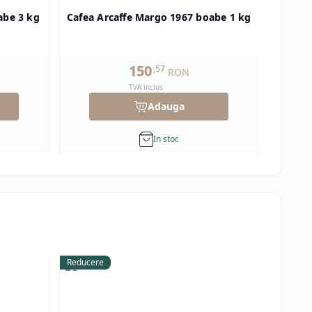
abe 3 kg
Cafea Arcaffe Margo 1967 boabe 1 kg
Cafe
150
,
57
RON
TVA inclus
Adauga
In stoc
Reducere
Reducer