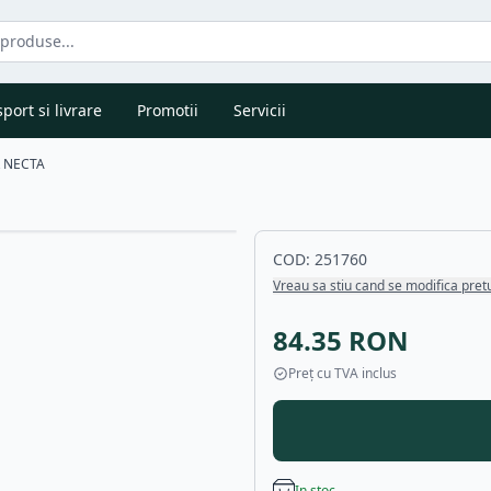
port si livrare
Promotii
Servicii
 NECTA
COD:
251760
Vreau sa stiu cand se modifica pret
84.35
RON
Preț cu TVA inclus
In stoc