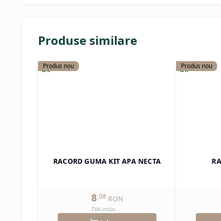
Produse similare
Produs nou
Produs nou
RACORD GUMA KIT APA NECTA
RA
8
,
08
RON
TVA inclus