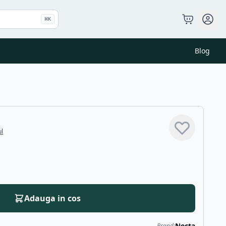
⌘
K
Blog
ul
Adauga in cos
Necta
Brand: