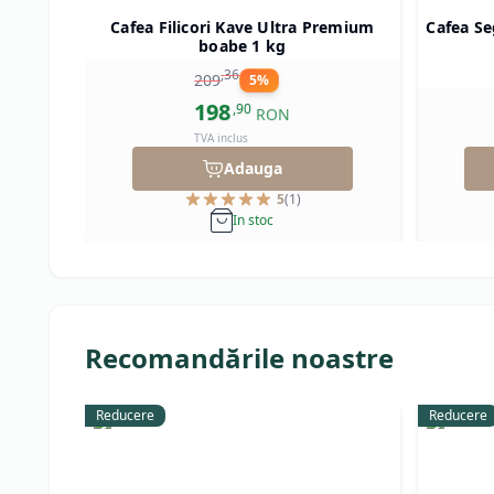
Cafea Filicori Kave Ultra Premium
Cafea Se
boabe 1 kg
,
36
209
5
%
198
,
90
RON
TVA inclus
Adauga
5
(
1
)
In stoc
Recomandările noastre
Reducere
Reducere