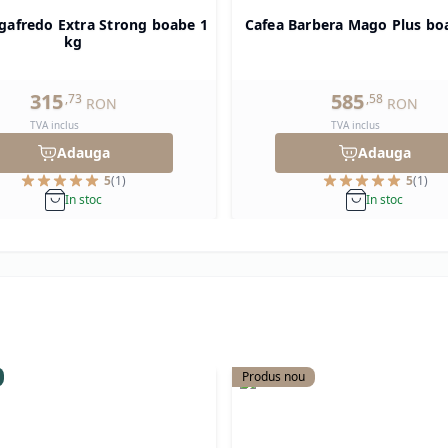
gafredo Extra Strong boabe 1
Cafea Barbera Mago Plus bo
kg
315
585
,
73
,
58
RON
RON
TVA inclus
TVA inclus
Adauga
Adauga
5
(
1
)
5
(
1
)
In stoc
In stoc
Produs nou