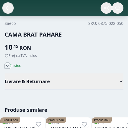
Saeco
SKU:
0875.022.050
CAMA BRAT PAHARE
10
,
15
RON
Preț cu TVA inclus
In stoc
Livrare & Returnare
Produse similare
Produs nou
Produs nou
Produs nou
SAECO
NECTA
NECTA