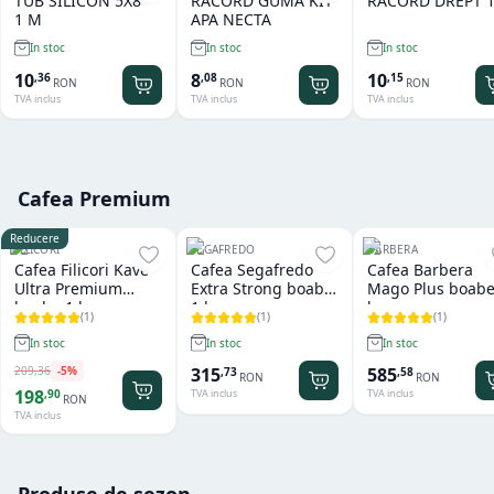
TUB SILICON 5X8 -
RACORD GUMA KIT
RACORD DREPT 1
1 M
APA NECTA
In stoc
In stoc
In stoc
10
8
10
,
36
,
08
,
15
RON
RON
RON
TVA inclus
TVA inclus
TVA inclus
Cafea Premium
Reducere
FILICORI
SEGAFREDO
BARBERA
Cafea Filicori Kave
Cafea Segafredo
Cafea Barbera
Ultra Premium
Extra Strong boabe
Mago Plus boabe
boabe 1 kg
1 kg
kg
(
1
)
(
1
)
(
1
)
In stoc
In stoc
In stoc
209
,
36
-
5
%
315
585
,
73
,
58
RON
RON
198
,
90
TVA inclus
TVA inclus
RON
TVA inclus
Produse de sezon