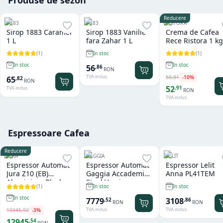
Reducere
1883
1883
RISTORA
Sirop 1883 Caramel
Sirop 1883 Vanilie
Crema de Cafea
1 L
fara Zahar 1 L
Rece Ristora 1 kg
(
1
)
(
1
)
In stoc
In stoc
In stoc
56
,
86
RON
TVA inclus
58
,
81
-
10
%
65
,
82
RON
52
,
91
TVA inclus
RON
TVA inclus
Espressoare Cafea
Reducere
JURA
GAGGIA
LELIT
Espressor Automat
Espressor Automat
Espressor Lelit
Jura Z10 (EB)
Gaggia Accademia
Anna PL41TEM
Aluminium Black
Steel Version
(
1
)
In stoc
In stoc
In stoc
7779
3108
,
52
,
86
RON
RON
TVA inclus
TVA inclus
13345
,
92
-
3
%
12945
,
54