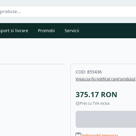
port si livrare
Promotii
Servicii
COD:
855436
Vreau sa fiu notificat cand produsul 
375.17
RON
Preț cu TVA inclus
Indisponibil temporar