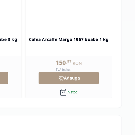
abe 3 kg
Cafea Arcaffe Margo 1967 boabe 1 kg
Cafe
150
,
57
RON
TVA inclus
Adauga
In stoc