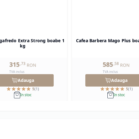
gafredo Extra Strong boabe 1
Cafea Barbera Mago Plus bo
kg
315
585
,
73
,
58
RON
RON
TVA inclus
TVA inclus
Adauga
Adauga
5
(
1
)
5
(
1
)
In stoc
In stoc