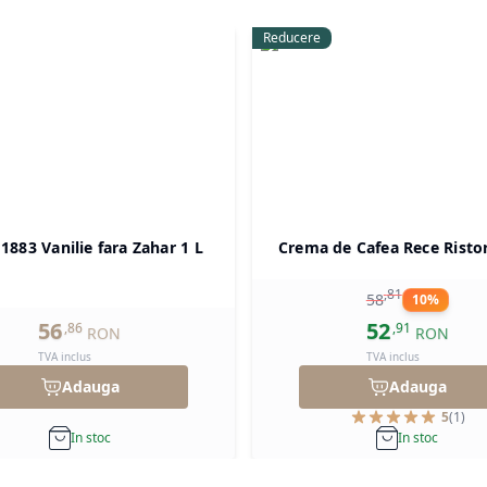
Reducere
 1883 Vanilie fara Zahar 1 L
Crema de Cafea Rece Risto
,
81
58
10
%
56
52
,
86
,
91
RON
RON
TVA inclus
TVA inclus
Adauga
Adauga
5
(
1
)
In stoc
In stoc