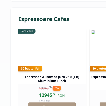
Espressoare Cafea
Reducere
30
bauturi/zi
80
bautur
Espressor Automat Jura Z10 (EB)
Espress
Aluminium Black
,
92
13345
3
%
12945
,
54
RON
TVA inclus