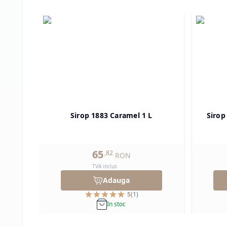
Sirop 1883 Caramel 1 L
Sirop
65
,
82
RON
TVA inclus
Adauga
5
(
1
)
In stoc