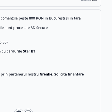
comenzile peste 800 RON in Bucuresti si in tara
ile sunt procesate 3D Secure
6:30)
e cu cardurile
Star BT
g prin partenerul nostru
Grenke
.
Solicita finantare