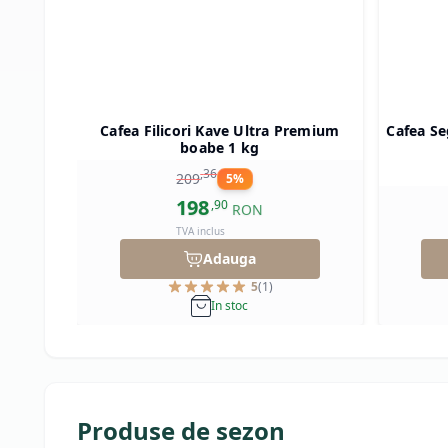
Cafea Filicori Kave Ultra Premium
Cafea Se
boabe 1 kg
,
36
209
5
%
198
,
90
RON
TVA inclus
Adauga
5
(
1
)
In stoc
Produse de sezon