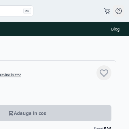
⌘
K
Blog
revine in stoc
Adauga in cos
FAS
Brand: