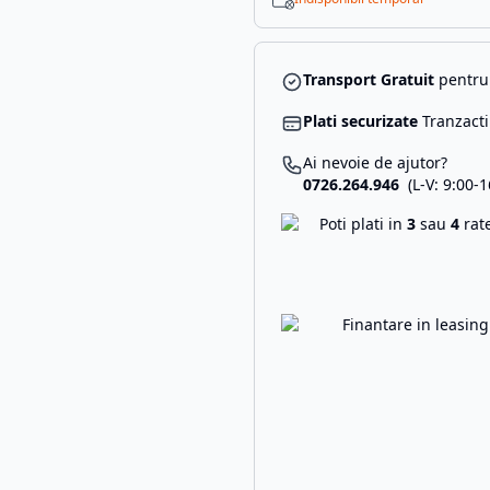
Transport Gratuit
pentru 
Plati securizate
Tranzacti
Ai nevoie de ajutor?
0726.264.946
(L-V: 9:00-1
Poti plati in
3
sau
4
rat
Finantare in leasin