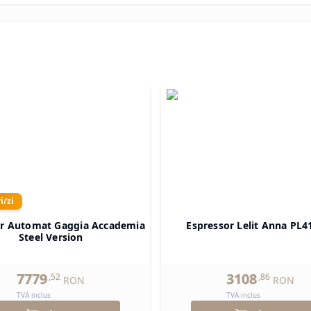
i/zi
or Automat Gaggia Accademia
Espressor Lelit Anna PL
Steel Version
7779
3108
,
52
,
86
RON
RON
TVA inclus
TVA inclus