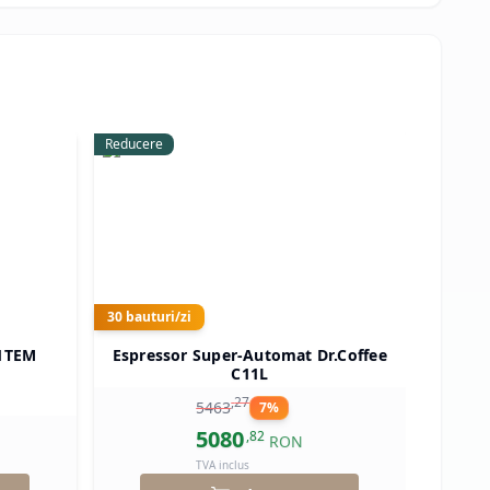
Reducere
30
bauturi/zi
41TEM
Espressor Super-Automat Dr.Coffee
Espres
C11L
,
27
5463
7
%
5080
,
82
RON
TVA inclus