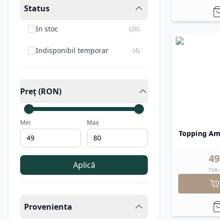
Status
In stoc
(
26
)
Indisponibil temporar
(
4
)
Preț (RON)
Min
Max
Topping Ama
49
Aplică
TVA 
Provenienta