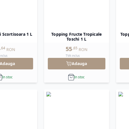
i Scortisoara 1 L
Topping Fructe Tropicale
Topp
Toschi 1 L
55
,
64
,
65
RON
RON
inclus
TVA inclus
Adauga
Adauga
In stoc
In stoc