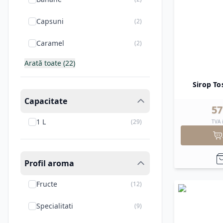
Capsuni
(
2
)
Caramel
(
2
)
Arată toate (22)
Sirop To
Capacitate
57
1 L
(
29
)
TVA 
Profil aroma
Fructe
(
12
)
Specialitati
(
9
)