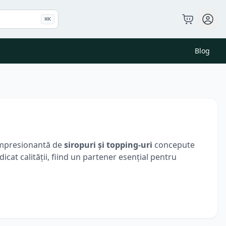
⌘
K
Blog
e impresionantă de
siropuri și topping-uri
concepute
cat calității, fiind un partener esențial pentru
ream
, la arome exotice și sezoniere ca
Cocos, Banane
, cocktailurile și limonadele.