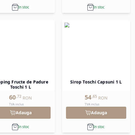
In stoc
In stoc
ping Fructe de Padure
Sirop Toschi Capsuni 1 L
Toschi 1 L
60
54
,
72
,
65
RON
RON
TVA inclus
TVA inclus
Adauga
Adauga
In stoc
In stoc