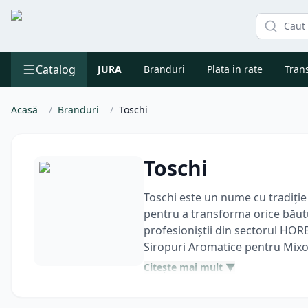
Catalog
JURA
Branduri
Plata in rate
Trans
Acasă
/
Branduri
/
Toschi
Toschi
Toschi este un nume cu tradiție 
pentru a transforma orice băutur
profesioniștii din sectorul HOR
Siropuri Aromatice pentru Mixo
Gama de
Siropuri Toschi
este e
Citește mai mult ▼
Arome Clasice și Gourmet:
De 
sau
Mojito
. Aceste siropuri sun