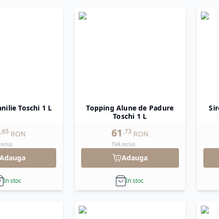
nilie Toschi 1 L
Topping Alune de Padure
Sir
Toschi 1 L
61
,
65
,
73
RON
RON
inclus
TVA inclus
Adauga
Adauga
In stoc
In stoc