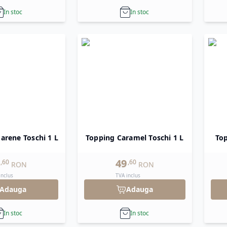
In stoc
In stoc
rene Toschi 1 L
Topping Caramel Toschi 1 L
Top
49
,
60
,
60
RON
RON
inclus
TVA inclus
Adauga
Adauga
In stoc
In stoc