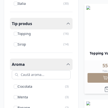
Italia
(
30
)
Tip produs
Topping
(
16
)
Sirop
(
14
)
Topping Va
Aroma
55
TVA 
Ciocolata
(
3
)
Menta
(
3
)
Banane
(
2
)