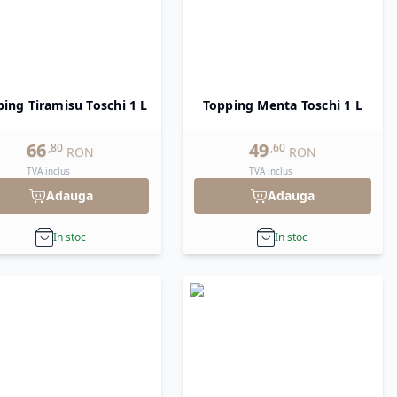
ing Tiramisu Toschi 1 L
Topping Menta Toschi 1 L
66
49
,
80
,
60
RON
RON
TVA inclus
TVA inclus
Adauga
Adauga
In stoc
In stoc