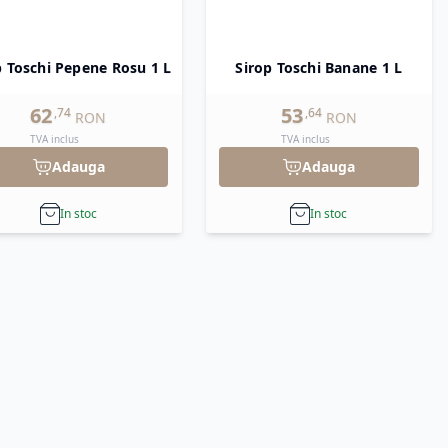
p Toschi Pepene Rosu 1 L
Sirop Toschi Banane 1 L
62
53
,
74
,
64
RON
RON
TVA inclus
TVA inclus
Adauga
Adauga
In stoc
In stoc