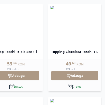
op Toschi Triple Sec 1 l
Topping Ciocolata Toschi 1 L
53
49
,
64
,
60
RON
RON
TVA inclus
TVA inclus
Adauga
Adauga
In stoc
In stoc