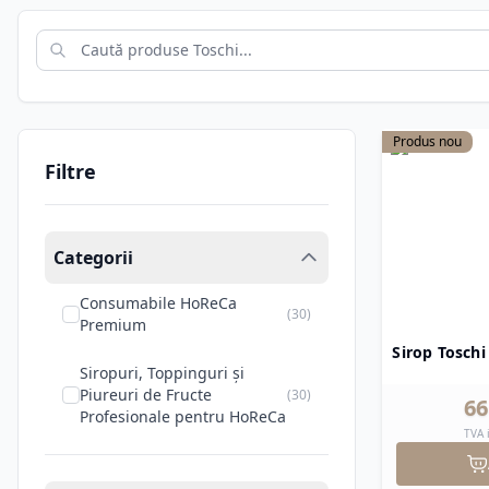
Arome de Fructe:
Siropuri int
Topping-uri și Glazuri Premium
Topping-urile Toschi
se remarcă
Arome Delicioase:
Gama include
Fructe de Pădure
.
Texturi Inovatoare:
Inclusiv
To
Produs nou
Alegând Toschi, beneficiați de e
Filtre
infinită de rețete.
Categorii
Consumabile HoReCa
(
30
)
Premium
Sirop Tosch
Siropuri, Toppinguri și
Piureuri de Fructe
(
30
)
66
Profesionale pentru HoReCa
TVA 