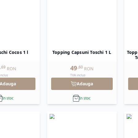
schi Cocos 1 l
Topping Capsuni Toschi 1 L
Topp
T
49
,
69
,
60
RON
RON
inclus
TVA inclus
Adauga
Adauga
In stoc
In stoc