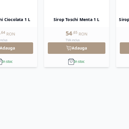
hi Ciocolata 1 L
Sirop Toschi Menta 1 L
Siro
54
,
64
,
65
RON
RON
inclus
TVA inclus
Adauga
Adauga
In stoc
In stoc