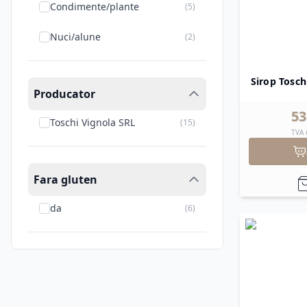
Condimente/plante
(
5
)
Nuci/alune
(
2
)
Sirop Tosch
Producator
53
Toschi Vignola SRL
(
15
)
TVA 
Fara gluten
da
(
6
)