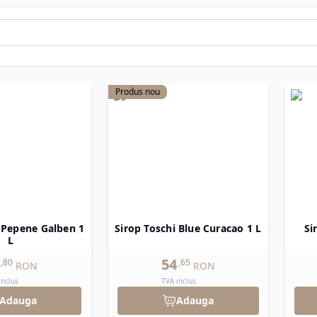
ense de
Căpșuni, Pepene Roșu
sau
Menta
, care aduc prospe
 prin consistența lor bogată și gustul autentic, fiind perfe
 clasice (Ciocolată, Caramel, Vanilie), dar și arome sofist
pping-ul Crocant de Ciocolată MyCrocc
, care adaugă o not
Produs nou
xpertiza italiană în crearea de arome intense și de un instru
i Pepene Galben 1
Sirop Toschi Blue Curacao 1 L
Si
L
54
,
80
,
65
RON
RON
inclus
TVA inclus
Adauga
Adauga