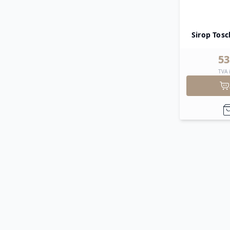
Sirop Tosc
53
TVA 