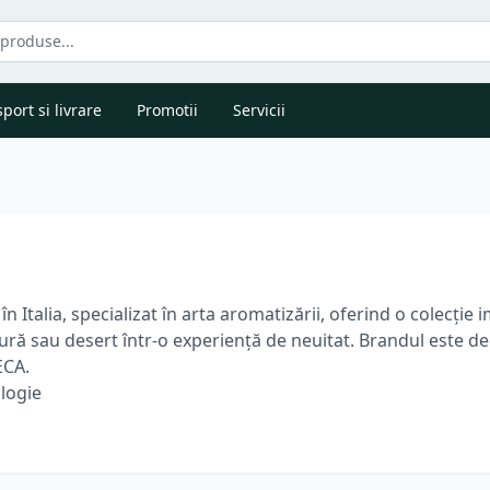
port si livrare
Promotii
Servicii
în Italia, specializat în arta aromatizării, oferind o colecți
ă sau desert într-o experiență de neuitat. Brandul este dedi
ECA.
logie
xtrem de vastă și perfectă pentru mixologie creativă:
la aromele esențiale precum
Caramel, Vanilie
sau
Irish C
t ideale pentru a aromatiza cafeaua, cappuccino-ul, ceaiurile