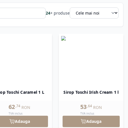
țime rețetelor de băuturi reci.
24
+
produse
cte pentru decorarea și asezonarea deserturilor:
icate precum
Fistic, Amarene
(vișine amare) sau
ă texturală unică înghețatei și deserturilor.
ment versatil care vă permite să oferiți o paletă
rop Toschi Caramel 1 L
Sirop Toschi Irish Cream 1 l
62
53
,
74
,
64
RON
RON
TVA inclus
TVA inclus
Adauga
Adauga