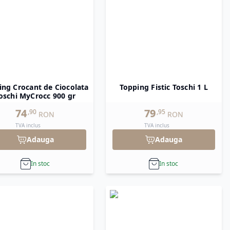
ing Crocant de Ciocolata
Topping Fistic Toschi 1 L
oschi MyCrocc 900 gr
74
79
,
90
,
95
RON
RON
TVA inclus
TVA inclus
Adauga
Adauga
In stoc
In stoc