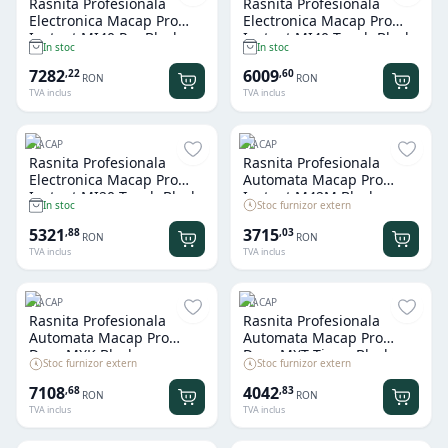
Rasnita Profesionala
Rasnita Profesionala
Electronica Macap Pro
Electronica Macap Pro
Instant MI40 Pro Black
Instant MI40 Touch Black
In stoc
In stoc
7282
6009
,
22
,
60
RON
RON
TVA inclus
TVA inclus
MACAP
MACAP
Rasnita Profesionala
Rasnita Profesionala
Electronica Macap Pro
Automata Macap Pro
Instant MI20 Touch Black
Instant M42M Black
Stoc furnizor extern
In stoc
5321
3715
,
88
,
03
RON
RON
TVA inclus
TVA inclus
MACAP
MACAP
Rasnita Profesionala
Rasnita Profesionala
Automata Macap Pro
Automata Macap Pro
Dose MXK Black
Dose MXT Timer Black
Stoc furnizor extern
Stoc furnizor extern
7108
4042
,
68
,
83
RON
RON
TVA inclus
TVA inclus