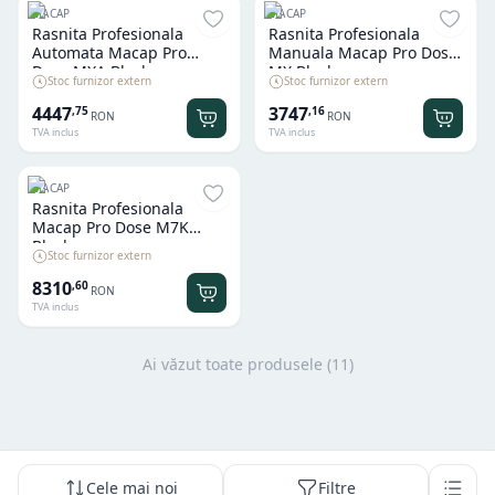
MACAP
MACAP
Rasnita Profesionala
Rasnita Profesionala
Automata Macap Pro
Manuala Macap Pro Dose
Dose MXA Black
MX Black
Stoc furnizor extern
Stoc furnizor extern
4447
3747
,
75
,
16
RON
RON
TVA inclus
TVA inclus
MACAP
Rasnita Profesionala
Macap Pro Dose M7K
Black
Stoc furnizor extern
8310
,
60
RON
TVA inclus
Ai văzut toate produsele (
11
)
Cele mai noi
Filtre