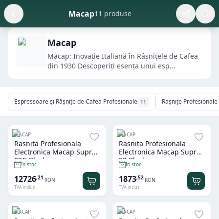
Macap
11 produse
Macap
Macap: Inovație Italiană în Râșnițele de Cafea
din 1930 Descoperiți esența unui esp...
Espressoare și Rășnițe de Cafea Profesionale
Rașnițe Profesionale
11
MACAP
MACAP
Rasnita Profesionala
Rasnita Profesionala
Electronica Macap Supra
Electronica Macap Supra
83G Black
83 Black
In stoc
In stoc
12726
1873
,
21
,
52
RON
RON
TVA inclus
TVA inclus
MACAP
MACAP