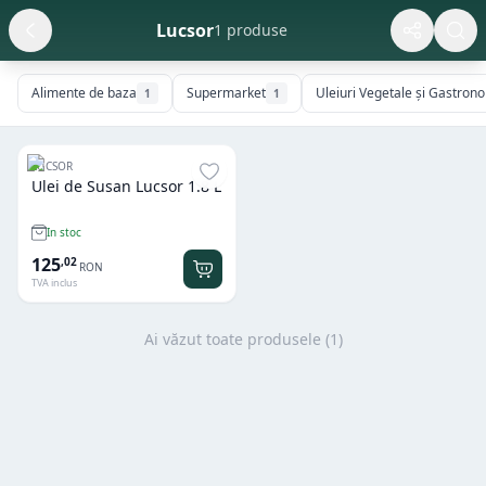
Lucsor
1 produse
Alimente de baza
Supermarket
Uleiuri Vegetale și Gastron
1
1
LUCSOR
Ulei de Susan Lucsor 1.8 L
In stoc
125
,
02
RON
TVA inclus
Ai văzut toate produsele (
1
)