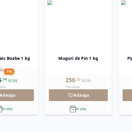
aic Boabe 1 kg
Muguri de Pin 1 kg
Pi
57
5
%
5
250
,
94
,
52
RON
RON
nclus
TVA inclus
Adauga
Adauga
In stoc
In stoc