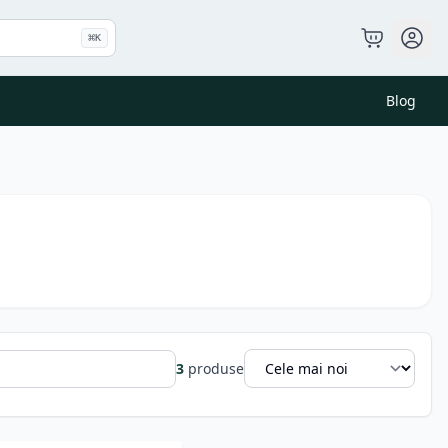
⌘
K
Blog
3
produse