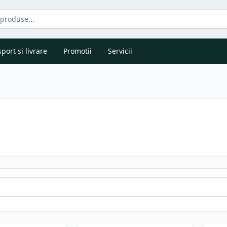
port si livrare
Promotii
Servicii