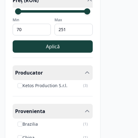
Preț (RON)
Min
Max
Aplică
Producator
Ketos Production S.r.l.
(
3
)
Provenienta
Brazilia
(
1
)
China
(
1
)