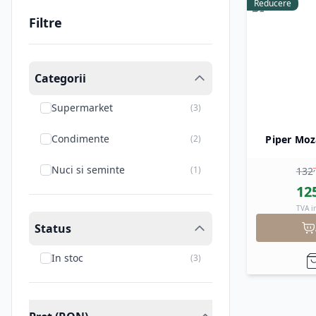
Reducere
Filtre
Categorii
Supermarket
(
3
)
Condimente
(
2
)
Piper Moz
,
Nuci si seminte
(
1
)
132
12
TVA i
Status
In stoc
(
3
)