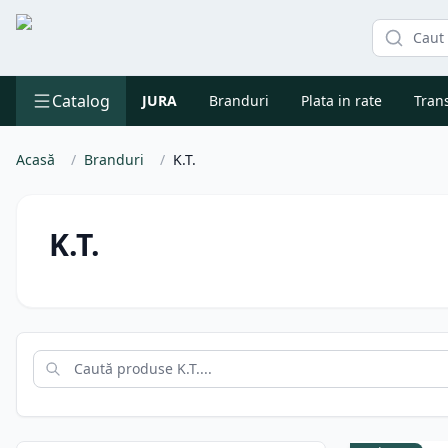
Catalog
JURA
Branduri
Plata in rate
Trans
Acasă
/
Branduri
/
K.T.
K.T.