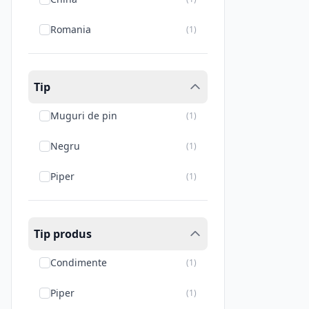
Romania
(
1
)
Tip
Muguri de pin
(
1
)
Negru
(
1
)
Piper
(
1
)
Tip produs
Condimente
(
1
)
Piper
(
1
)