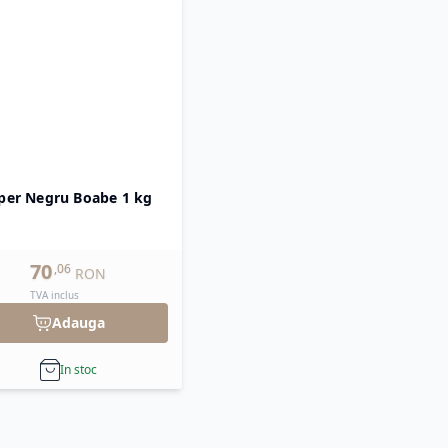
per Negru Boabe 1 kg
70
,
06
RON
TVA inclus
Adauga
In stoc