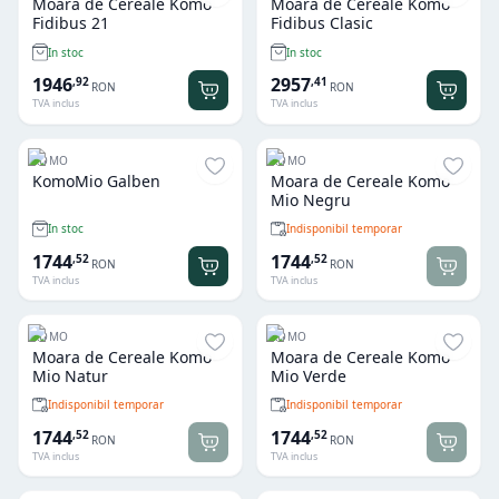
Moara de Cereale Komo
Moara de Cereale Komo
Fidibus 21
Fidibus Clasic
In stoc
In stoc
1946
2957
,
92
,
41
RON
RON
TVA inclus
TVA inclus
KOMO
KOMO
KomoMio Galben
Moara de Cereale Komo
Mio Negru
Indisponibil temporar
In stoc
1744
1744
,
52
,
52
RON
RON
TVA inclus
TVA inclus
KOMO
KOMO
Moara de Cereale Komo
Moara de Cereale Komo
Mio Natur
Mio Verde
Indisponibil temporar
Indisponibil temporar
1744
1744
,
52
,
52
RON
RON
TVA inclus
TVA inclus