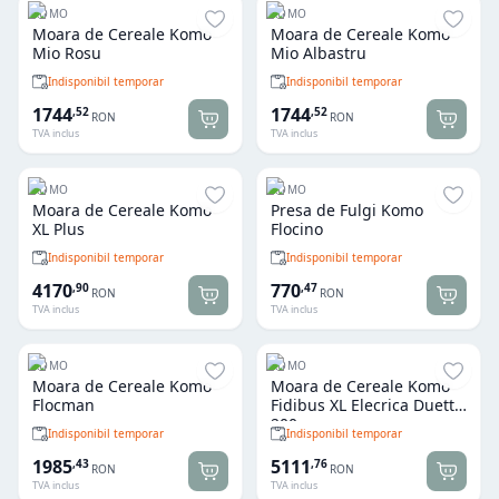
KOMO
KOMO
Moara de Cereale Komo
Moara de Cereale Komo
Mio Rosu
Mio Albastru
Indisponibil temporar
Indisponibil temporar
1744
1744
,
52
,
52
RON
RON
TVA inclus
TVA inclus
KOMO
KOMO
Moara de Cereale Komo
Presa de Fulgi Komo
XL Plus
Flocino
Indisponibil temporar
Indisponibil temporar
4170
770
,
90
,
47
RON
RON
TVA inclus
TVA inclus
KOMO
KOMO
Moara de Cereale Komo
Moara de Cereale Komo
Flocman
Fidibus XL Elecrica Duett
200
Indisponibil temporar
Indisponibil temporar
1985
5111
,
43
,
76
RON
RON
TVA inclus
TVA inclus