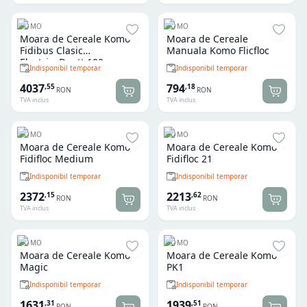
KOMO
KOMO
Moara de Cereale Komo
Moara de Cereale
Fidibus Clasic
Manuala Komo Flicfloc
ElectricaDuett 100
Indisponibil temporar
Indisponibil temporar
4037
794
,
55
,
18
RON
RON
TVA inclus
TVA inclus
KOMO
KOMO
Moara de Cereale Komo
Moara de Cereale Komo
Fidifloc Medium
Fidifloc 21
Indisponibil temporar
Indisponibil temporar
2372
2213
,
15
,
62
RON
RON
TVA inclus
TVA inclus
KOMO
KOMO
Moara de Cereale Komo
Moara de Cereale Komo
Magic
PK1
Indisponibil temporar
Indisponibil temporar
1631
1939
,
31
,
51
RON
RON