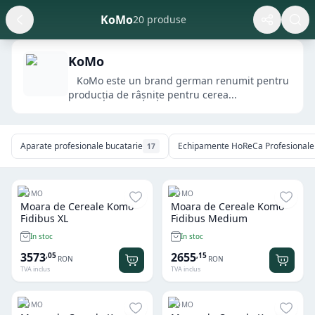
KoMo
20 produse
KoMo
​​​​​​​ KoMo este un brand german renumit pentru
producția de râșnițe pentru cerea...
Aparate profesionale bucatarie
Echipamente HoReCa Profesionale ș
17
KOMO
KOMO
Moara de Cereale Komo
Moara de Cereale Komo
Fidibus XL
Fidibus Medium
In stoc
In stoc
3573
2655
,
05
,
15
RON
RON
TVA inclus
TVA inclus
KOMO
KOMO