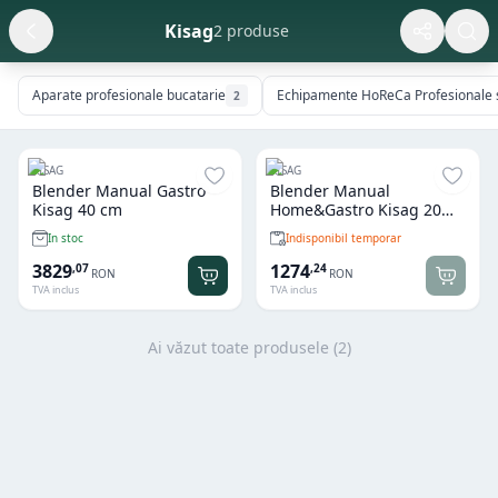
Kisag
2 produse
Aparate profesionale bucatarie
Echipamente HoReCa Profesionale și
2
KISAG
KISAG
Blender Manual Gastro
Blender Manual
Kisag 40 cm
Home&Gastro Kisag 20
cm
Indisponibil temporar
In stoc
3829
1274
,
07
,
24
RON
RON
TVA inclus
TVA inclus
Ai văzut toate produsele (
2
)