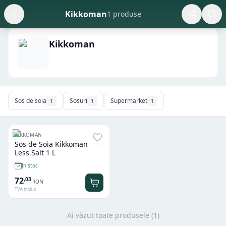
Kikkoman
1 produse
Kikkoman
Sos de soia
Sosuri
Supermarket
1
1
1
KIKKOMAN
Sos de Soia Kikkoman
Less Salt 1 L
In stoc
72
,
03
RON
TVA inclus
Ai văzut toate produsele (
1
)