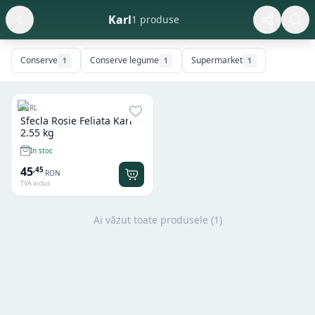
Karl
1 produse
Conserve
Conserve legume
Supermarket
1
1
1
KARL
Sfecla Rosie Feliata Karl
2.55 kg
In stoc
45
,
45
RON
TVA inclus
Ai văzut toate produsele (
1
)