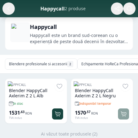
Happycall
2 produse
Happycall
​​​​​Happycall este un brand sud-coreean cu o
experiență de peste două decenii în dezvoltar...
Blendere profesionale si accesorii
Echipamente HoReCa Profesionale
2
HAPPYCALL
HAPPYCALL
Blender HappyCall
Blender HappyCall
Axlerim Z 2 L Alb
Axlerim Z 2 L Negru
Indisponibil temporar
In stoc
1531
1570
,
63
,
57
RON
RON
TVA inclus
TVA inclus
Ai văzut toate produsele (
2
)