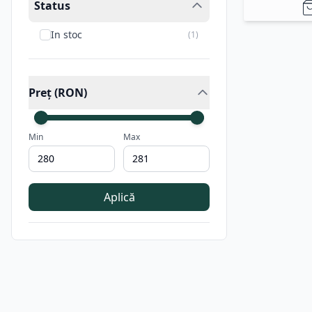
Status
In stoc
(
1
)
Preț (RON)
Min
Max
Aplică