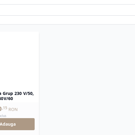
a Grup 230 V/50,
40V/60
0
,
15
RON
nclus
Adauga