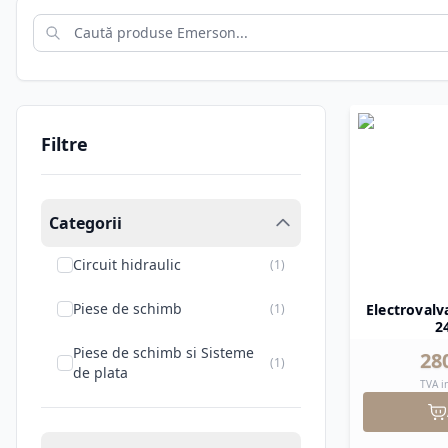
Filtre
Categorii
Circuit hidraulic
(
1
)
Piese de schimb
(
1
)
Electrovalv
2
Piese de schimb si Sisteme
28
(
1
)
de plata
TVA i