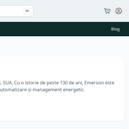
⌘
K
Blog
i, SUA. Cu o istorie de peste 130 de ani, Emerson este
u automatizare și management energetic.