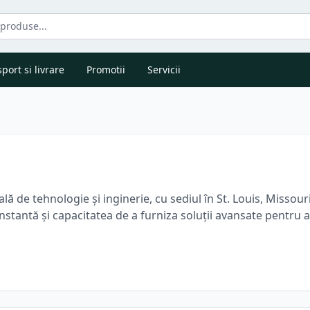
port si livrare
Promotii
Servicii
ă de tehnologie și inginerie, cu sediul în St. Louis, Missour
nstantă și capacitatea de a furniza soluții avansate pentr