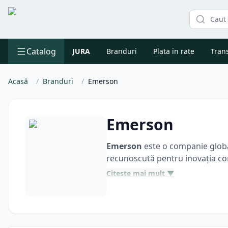
Catalog
JURA
Branduri
Plata in rate
Trans
Acasă
/
Branduri
/
Emerson
Emerson
Emerson
este o companie global
recunoscută pentru inovația co
Citește mai mult ▼