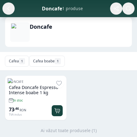
Doncafe
1 produse
Doncafe
Cafea
Cafea boabe
1
1
DONCAFE
Cafea Doncafe Espresso
Intense boabe 1 kg
In stoc
73
,
46
RON
TVA inclus
Ai văzut toate produsele (
1
)