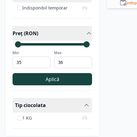
Indisp
Indisponibil temporar
(
1
)
Preț (RON)
Min
Max
Aplică
Tip ciocolata
1 KG
(
1
)