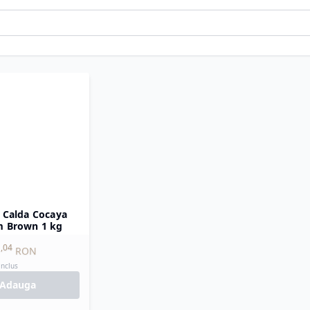
a Calda Cocaya
 Brown 1 kg
,
04
RON
inclus
Adauga