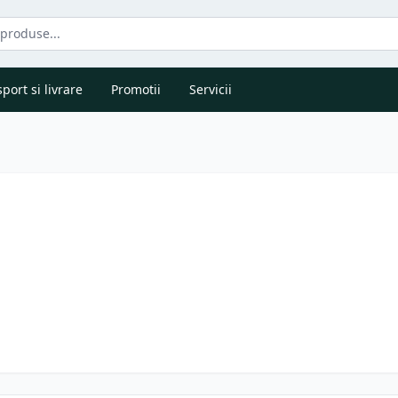
port si livrare
Promotii
Servicii