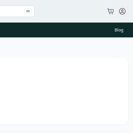
⌘
K
Blog