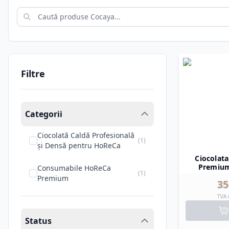
Filtre
Categorii
Ciocolată Caldă Profesională
(
1
)
și Densă pentru HoReCa
Ciocolat
Premium
Consumabile HoReCa
(
1
)
Premium
35
TVA 
Status