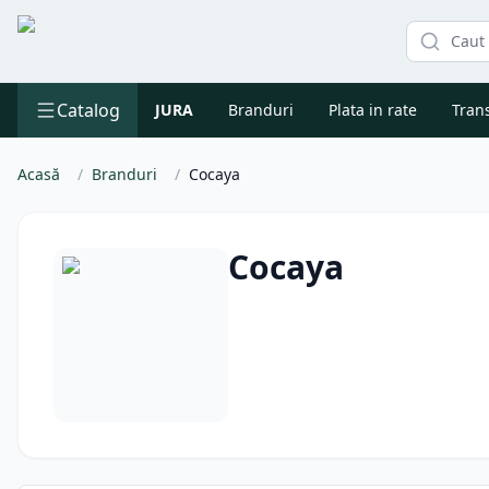
Catalog
JURA
Branduri
Plata in rate
Trans
Acasă
/
Branduri
/
Cocaya
Cocaya