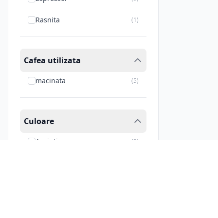
Rasnita
(
1
)
Cafea utilizata
macinata
(
5
)
Culoare
Argintiu
(
3
)
Negru
(
2
)
Nr. grupuri