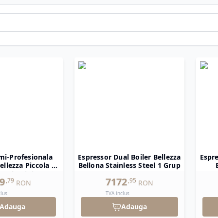
ție de espressoare Bellezza Machine Caffè, alese pentru fiabi
 cafea.
mi-Profesionala
Espressor Dual Boiler Bellezza
Espre
ellezza Piccola 60
Bellona Stainless Steel 1 Grup
V2 Aluminium
9
7172
,
79
,
95
RON
RON
clus
TVA inclus
Adauga
Adauga