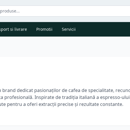
port si livrare
Promotii
Servicii
 brand dedicat pasionaților de cafea de specialitate, rec
profesională. Inspirate de tradiția italiană a espresso-ului
e pentru a oferi extracții precise și rezultate constante.
ns, un cappuccino cremos sau un latte perfect echilibrat, es
resiunii, fiind ideale atât pentru utilizatorii experimentați, 