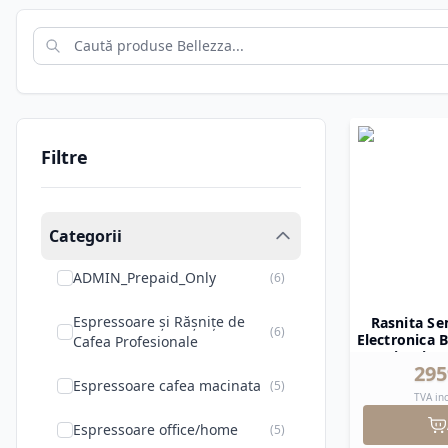
La
WebCoffee.ro
găsești o selec
pe care o oferă fiecărei cești de
Filtre
Categorii
ADMIN_Prepaid_Only
(
6
)
Espressoare și Rășnițe de
Rasnita Se
(
6
)
Electronica B
Cafea Profesionale
Titanio 
295
Espressoare cafea macinata
(
5
)
TVA in
Espressoare office/home
(
5
)