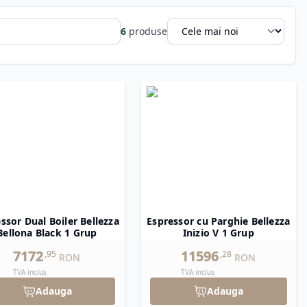
litate, calitatea construcției și experiența autentică
6
produse
ssor Dual Boiler Bellezza
Espressor cu Parghie Bellezza
Bellona Black 1 Grup
Inizio V 1 Grup
7172
11596
,
95
,
28
RON
RON
TVA inclus
TVA inclus
Adauga
Adauga