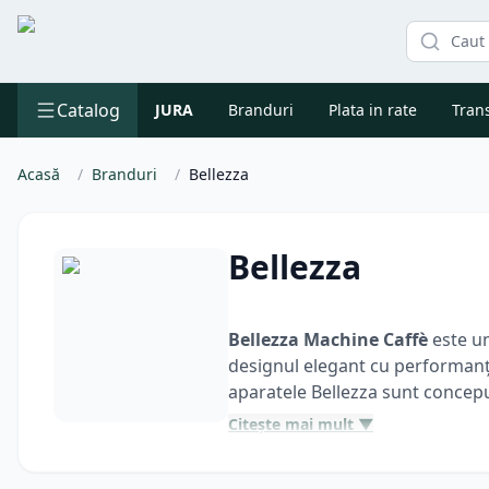
Catalog
JURA
Branduri
Plata in rate
Trans
Acasă
/
Branduri
/
Bellezza
Bellezza
Bellezza Machine Caffè
este un
designul elegant cu performanța 
aparatele Bellezza sunt conceput
Fie că preferi un espresso inte
Citește mai mult ▼
excelent asupra temperaturii și p
cafea.