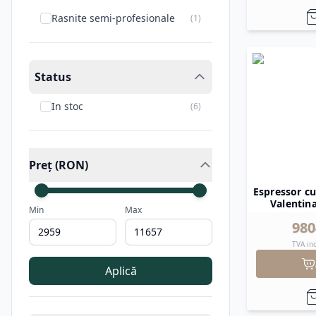
Rasnite semi-profesionale
(
1
)
Status
In stoc
(
6
)
Preț (RON)
Espressor cu
Valentin
Min
Max
980
TVA in
Aplică