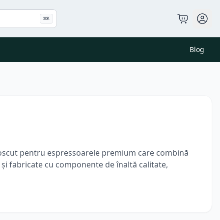
⌘
K
Blog
unoscut pentru espressoarele premium care combină
 și fabricate cu componente de înaltă calitate,
pressoarele Bellezza Machine Caffè oferă control
cât și pentru cei aflați la începutul pasiunii pentru