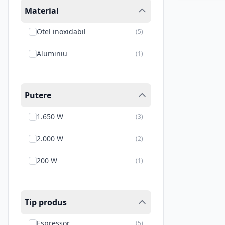
Material
Otel inoxidabil
(
5
)
Aluminiu
(
1
)
Putere
1.650 W
(
3
)
2.000 W
(
2
)
200 W
(
1
)
Tip produs
Espressor
(
5
)