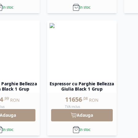
In stoc
In stoc
 Parghie Bellezza
Espressor cu Parghie Bellezza
a Black 1 Grup
Giulia Black 1 Grup
4
11656
,
99
,
08
RON
RON
clus
TVA inclus
Adauga
Adauga
In stoc
In stoc