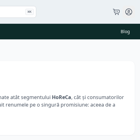
⌘
K
Blog
inate atât segmentului
HoReCa
, cât și consumatorilor
ruit renumele pe o singură promisiune: aceea de a
ecialități italiene
. Fiecare produs, de la pudra
 cu orz
, este o dovadă a angajamentului Almar
 o experiență gustativă superioară.