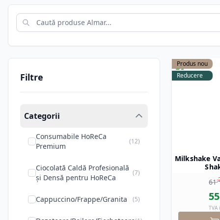
Descoperă și tu secretul
băutur
gama de
produse Almar
de pe 
Produs nou
Filtre
Reducere
Categorii
Consumabile HoReCa
(
12
)
Premium
Milkshake Va
Shak
Ciocolată Caldă Profesională
(
7
)
și Densă pentru HoReCa
,
61
55
Cappuccino/Frappe/Granita
(
5
)
TVA 