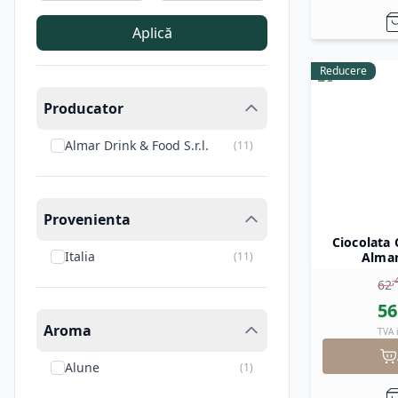
Aplică
Reducere
Producator
Almar Drink & Food S.r.l.
(
11
)
Provenienta
Ciocolata
Italia
Almar
(
11
)
,
62
56
Aroma
TVA 
Alune
(
1
)