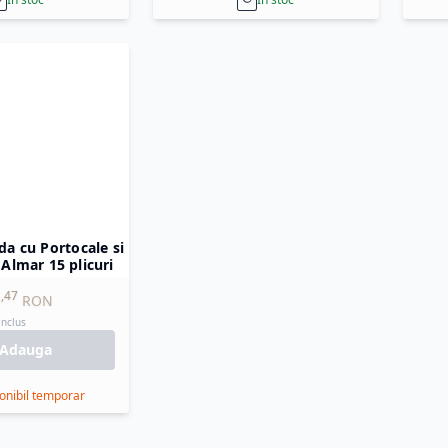
da cu Portocale si
 Almar 15 plicuri
,
47
RON
inclus
Adauga
onibil temporar