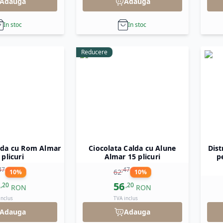
Adauga
Adauga
In stoc
In stoc
Reducere
lda cu Rom Almar
Ciocolata Calda cu Alune
Dist
 plicuri
Almar 15 plicuri
p
47
,
47
62
10
%
10
%
56
,
20
,
20
RON
RON
inclus
TVA inclus
Adauga
Adauga