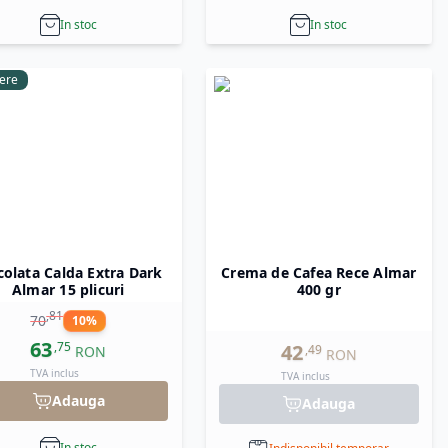
In stoc
In stoc
ere
colata Calda Extra Dark
Crema de Cafea Rece Almar
Almar 15 plicuri
400 gr
,
81
70
10
%
63
,
75
42
,
49
RON
RON
TVA inclus
TVA inclus
Adauga
Adauga
In stoc