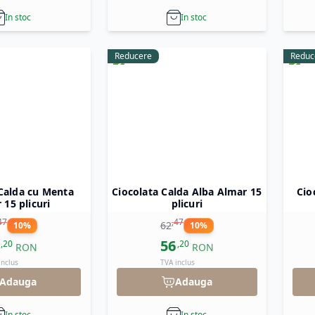
In stoc
In stoc
Reducere
Reduc
 Calda cu Menta
Ciocolata Calda Alba Almar 15
Cio
 15 plicuri
plicuri
47
,
47
62
10
%
10
%
56
,
20
,
20
RON
RON
inclus
TVA inclus
Adauga
Adauga
In stoc
In stoc