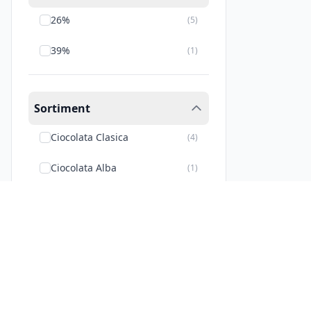
26%
(
5
)
39%
(
1
)
Sortiment
Ciocolata Clasica
(
4
)
Ciocolata Alba
(
1
)
Ciocolata Neagra
(
1
)
Suport clienti
Companie