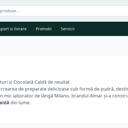
port si livrare
Promotii
Servicii
ri și Ciocolată Caldă de neuitat
 în crearea de preparate delicioase sub formă de pudră, dest
-un mic laborator de lângă Milano, brandul Almar și-a const
aldă
din lume.
 secol, pasiunea inițială a evoluat într-o gamă extinsă de
sp
dă
la energizantul
ginseng
sau la
preparatele pentru cafea
ediente naturale, Almar reușește să ofere arome autentice și