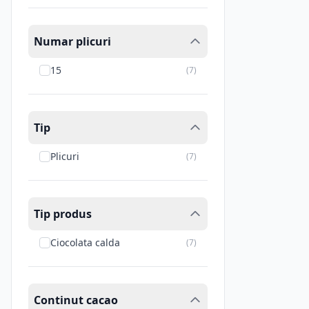
Numar plicuri
15
(
7
)
Tip
Plicuri
(
7
)
Tip produs
Ciocolata calda
(
7
)
Continut cacao