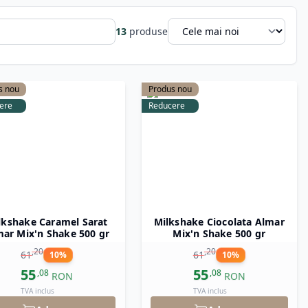
ă reconfortantă sau un preparat rapid și delicios,
13
produse
s nou
Produs nou
ere
Reducere
lkshake Caramel Sarat
Milkshake Ciocolata Almar
ar Mix'n Shake 500 gr
Mix'n Shake 500 gr
,
20
,
20
61
61
10
%
10
%
55
55
,
08
,
08
RON
RON
TVA inclus
TVA inclus