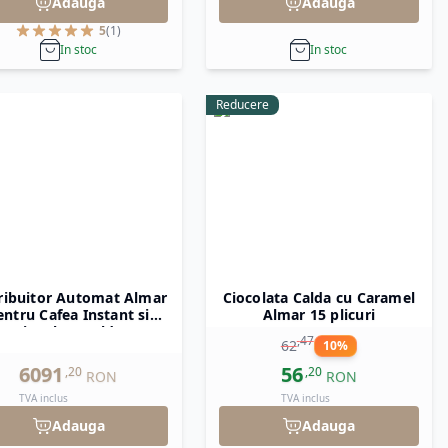
Adauga
Adauga
5
(
1
)
In stoc
In stoc
Reducere
ribuitor Automat Almar
Ciocolata Calda cu Caramel
entru Cafea Instant si
Almar 15 plicuri
Ciocolata Calda
,
47
62
10
%
6091
56
,
20
,
20
RON
RON
TVA inclus
TVA inclus
Adauga
Adauga