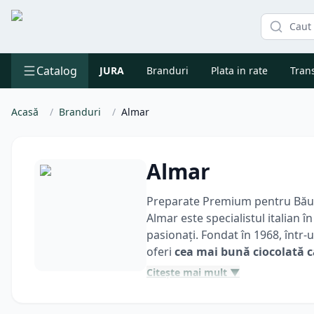
Catalog
JURA
Branduri
Plata in rate
Trans
Acasă
/
Branduri
/
Almar
Almar
Preparate Premium pentru Băutu
Almar este specialistul italian
pasionați. Fondat în 1968, într
oferi
cea mai bună ciocolată c
De-a lungul a peste jumătate de
Citește mai mult ▼
cremoasă pentru
ciocolată cal
pentru calitate. Utilizând ingr