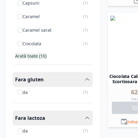
Capsuni
(
1
)
Caramel
(
1
)
Caramel sarat
(
1
)
Ciocolata
(
1
)
Arată toate (10)
Ciocolata Cal
Fara gluten
Scortisoara
62
da
(
7
)
TVA 
Fara lactoza
Indisp
da
(
7
)