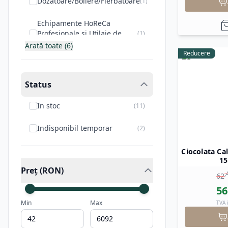
Dozatoare/Boilere/Fierbatoare
(
1
)
Echipamente HoReCa
Profesionale și Utilaje de
(
1
)
Bucătărie
Arată toate (6)
Reducere
Status
In stoc
(
11
)
Indisponibil temporar
(
2
)
Ciocolata Ca
15
Preț (RON)
,
62
56
Min
Max
TVA 