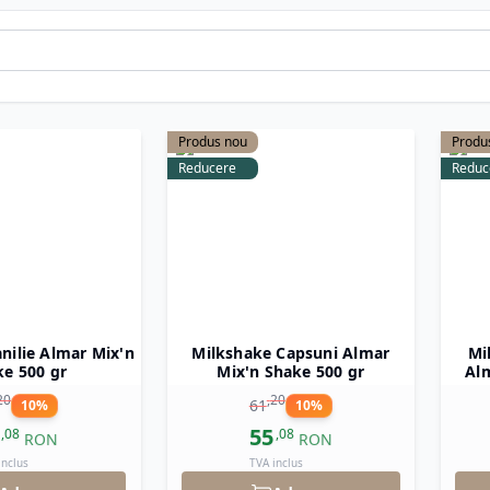
ilor italiene
de excepție! Fie că îți dorești o ciocolată cald
webcoffee.ro te așteaptă să o explorezi.
Produs nou
Produ
Reducere
Reduc
nilie Almar Mix'n
Milkshake Capsuni Almar
Mi
e 500 gr
Mix'n Shake 500 gr
Alm
20
,
20
61
10
%
10
%
55
,
08
,
08
RON
RON
inclus
TVA inclus