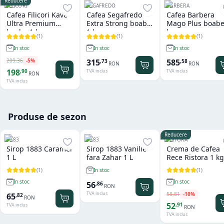
Reducere
FILICORI
SEGAFREDO
BARBERA
Cafea Filicori Kave
Cafea Segafredo
Cafea Barbera
Ultra Premium
Extra Strong boabe
Mago Plus boabe
boabe 1 kg
1 kg
kg
(
1
)
(
1
)
(
1
)
In stoc
In stoc
In stoc
209
,
36
-
5
%
315
585
,
73
,
58
RON
RON
198
,
90
TVA inclus
TVA inclus
RON
TVA inclus
Produse de sezon
Reducere
1883
1883
RISTORA
Sirop 1883 Caramel
Sirop 1883 Vanilie
Crema de Cafea
1 L
fara Zahar 1 L
Rece Ristora 1 kg
(
1
)
(
1
)
In stoc
In stoc
In stoc
56
,
86
RON
TVA inclus
58
,
81
-
10
%
65
,
82
RON
52
,
91
TVA inclus
RON
TVA inclus