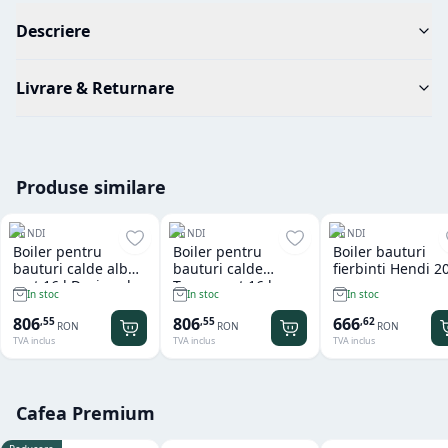
Descriere
Livrare & Returnare
Produse similare
HENDI
HENDI
HENDI
Boiler pentru
Boiler pentru
Boiler bauturi
bauturi calde alb
bauturi calde
fierbinti Hendi 2
mat 16 l Design de
Taupe mat 16 l
In stoc
In stoc
In stoc
Bronwasser, 220-
Design de
240V/1650W,
Bronwasser, 220-
806
806
666
,
55
,
55
,
62
RON
RON
RON
357x380x(H)502mm
240V/1650W,
TVA inclus
TVA inclus
TVA inclus
357x380x(H)502mm
Cafea Premium