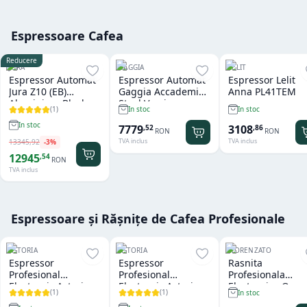
Espressoare Cafea
Reducere
JURA
GAGGIA
LELIT
Espressor Automat
Espressor Automat
Espressor Lelit
Jura Z10 (EB)
Gaggia Accademia
Anna PL41TEM
Aluminium Black
Steel Version
(
1
)
In stoc
In stoc
In stoc
7779
3108
,
52
,
86
RON
RON
TVA inclus
TVA inclus
13345
,
92
-
3
%
12945
,
54
RON
TVA inclus
Espressoare și Rășnițe de Cafea Profesionale
ASTORIA
ASTORIA
FIORENZATO
Espressor
Espressor
Rasnita
Profesional
Profesional
Profesionala
Electronic Astoria
Electronic Astoria
Electronica On
(
1
)
(
1
)
In stoc
Tanya R SAE 2
Forma SAE Black 2
Demand Fiorenz