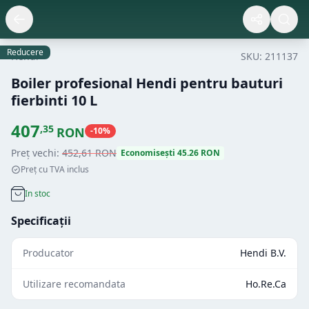
Reducere
Hendi
SKU:
211137
Boiler profesional Hendi pentru bauturi
fierbinti 10 L
407
,
35
RON
-
10
%
Preț vechi:
452
,
61
RON
Economisești
45.26
RON
Preț cu TVA inclus
In stoc
Specificații
Producator
Hendi B.V.
Utilizare recomandata
Ho.Re.Ca