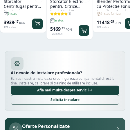
Storcator
Storcator Electric
Blender Perform
Centrifugal pentru
pentru Citrice
cu Protectie Foni
Fructe si Legume
FreshMark™
Hamilton Beach
(
1
)
In stoc furnizor
In stoc
Hendi
Hamilton Beach
Summit® Edge
In stoc
11418
3939
,
05
,
17
RON
RON
TVA inclus
TVA inclus
5169
,
31
RON
TVA inclus
Ai nevoie de instalare profesionala?
Echipa noastra instaleaza si configureaza echipamentul direct la
tine. Instalare, calibrare si training de utilizare incluse.
Afla mai multe despre servicii
Solicita instalare
Oferte Personalizate