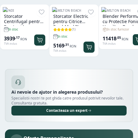
HENDI
HAMILTON BEACH
HAMILTON BEACH
Storcator
Storcator Electric
Blender Perform
Centrifugal pentru
pentru Citrice
cu Protectie Foni
Fructe si Legume
FreshMark™
Hamilton Beach
(
1
)
In stoc furnizor
In stoc
Hendi
Hamilton Beach
Summit® Edge
In stoc
11418
3939
,
05
,
17
RON
RON
TVA inclus
TVA inclus
5169
,
31
RON
TVA inclus
Ai nevoie de ajutor in alegerea produsului?
Specialistii nostri te pot ghida catre produsul potrivit nevoilor tale.
Consultanta gratuita.
Contacteaza un expert