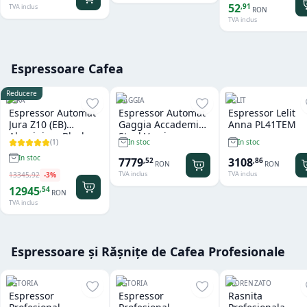
52
,
91
TVA inclus
RON
TVA inclus
Espressoare Cafea
Reducere
JURA
GAGGIA
LELIT
Espressor Automat
Espressor Automat
Espressor Lelit
Jura Z10 (EB)
Gaggia Accademia
Anna PL41TEM
Aluminium Black
Steel Version
(
1
)
In stoc
In stoc
In stoc
7779
3108
,
52
,
86
RON
RON
TVA inclus
TVA inclus
13345
,
92
-
3
%
12945
,
54
RON
TVA inclus
Espressoare și Rășnițe de Cafea Profesionale
ASTORIA
ASTORIA
FIORENZATO
Espressor
Espressor
Rasnita