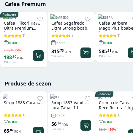
Cafea Premium
Reducere
FILICORI
SEGAFREDO
BARBERA
Cafea Filicori Kave
Cafea Segafredo
Cafea Barbera
Ultra Premium
Extra Strong boabe
Mago Plus boabe
boabe 1 kg
1 kg
kg
(
1
)
(
1
)
(
1
)
In stoc
In stoc
In stoc
209
,
36
-
5
%
315
585
,
73
,
58
RON
RON
198
,
90
TVA inclus
TVA inclus
RON
TVA inclus
Produse de sezon
Reducere
1883
1883
RISTORA
Sirop 1883 Caramel
Sirop 1883 Vanilie
Crema de Cafea
1 L
fara Zahar 1 L
Rece Ristora 1 kg
(
1
)
(
1
)
In stoc
In stoc
In stoc
56
,
86
RON
TVA inclus
58
,
81
-
10
%
65
,
82
RON