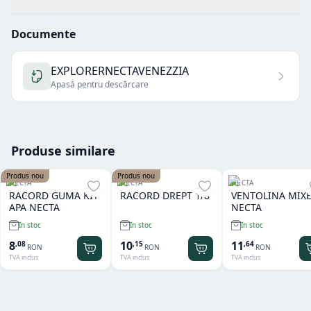
Documente
EXPLORERNECTAVENEZZIA
Apasă pentru descărcare
Produse similare
Produs nou
Produs nou
NECTA
NECTA
NECTA
RACORD GUMA KIT
RACORD DREPT 1/8
VENTOLINA MIX
APA NECTA
NECTA
In stoc
In stoc
In stoc
8
10
11
,
08
,
15
,
64
RON
RON
RON
TVA inclus
TVA inclus
TVA inclus