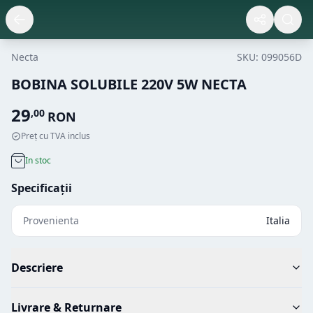
Necta
SKU:
099056D
BOBINA SOLUBILE 220V 5W NECTA
29
,
00
RON
Preț cu TVA inclus
In stoc
Specificații
Provenienta
Italia
Descriere
Livrare & Returnare