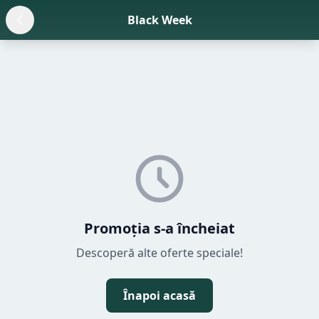
Black Week
Promoția s-a încheiat
Descoperă alte oferte speciale!
Înapoi acasă