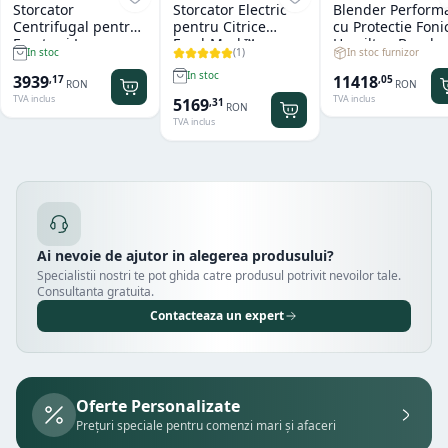
Storcator
Storcator Electric
Blender Perform
Centrifugal pentru
pentru Citrice
cu Protectie Foni
Fructe si Legume
FreshMark™
Hamilton Beach
(
1
)
In stoc furnizor
In stoc
Hendi
Hamilton Beach
Summit® Edge
In stoc
11418
3939
,
05
,
17
RON
RON
TVA inclus
TVA inclus
5169
,
31
RON
TVA inclus
Ai nevoie de ajutor in alegerea produsului?
Specialistii nostri te pot ghida catre produsul potrivit nevoilor tale.
Consultanta gratuita.
Contacteaza un expert
Oferte Personalizate
Prețuri speciale pentru comenzi mari și afaceri