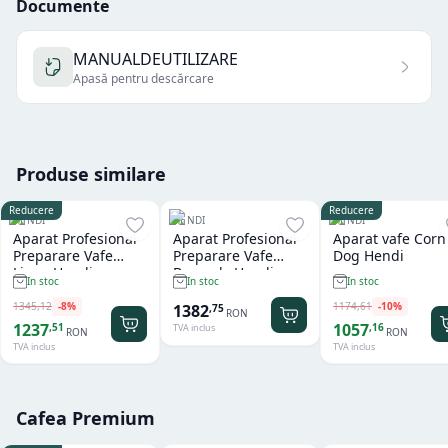
Documente
MANUALDEUTILIZARE
Apasă pentru descărcare
Produse similare
Reducere
Reducere
HENDI
HENDI
HENDI
Aparat Profesional
Aparat Profesional
Aparat vafe Corn
Preparare Vafe
Preparare Vafe
Dog Hendi
Liege Hendi
Brussels Hendi
In stoc
In stoc
In stoc
1345
,
12
-
8
%
1174
,
61
-
10
%
1382
,
75
RON
1237
1057
,
51
,
16
TVA inclus
RON
RON
TVA inclus
TVA inclus
Cafea Premium