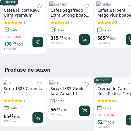
Reducere
FILICORI
SEGAFREDO
BARBERA
Cafea Filicori Kave
Cafea Segafredo
Cafea Barbera
Ultra Premium
Extra Strong boabe
Mago Plus boabe
boabe 1 kg
1 kg
kg
(
1
)
(
1
)
(
1
)
In stoc
In stoc
In stoc
209
,
36
-
5
%
315
585
,
73
,
58
RON
RON
198
,
90
TVA inclus
TVA inclus
RON
TVA inclus
Produse de sezon
Reducere
1883
1883
RISTORA
Sirop 1883 Caramel
Sirop 1883 Vanilie
Crema de Cafea
1 L
fara Zahar 1 L
Rece Ristora 1 kg
(
1
)
(
1
)
In stoc
In stoc
In stoc
56
,
86
RON
TVA inclus
58
,
81
-
10
%
65
,
82
RON
52
,
91
TVA inclus
RON
TVA inclus