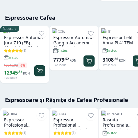
Espressoare Cafea
Reducere
JURA
GAGGIA
LELIT
Espressor Automat
Espressor Automat
Espressor Lelit
Jura Z10 (EB)
Gaggia Accademia
Anna PL41TEM
Aluminium Black
Steel Version
(
1
)
In stoc
In stoc
In stoc
7779
3108
,
52
,
86
RON
RON
TVA inclus
TVA inclus
13345
,
92
-
3
%
12945
,
54
RON
TVA inclus
Espressoare și Rășnițe de Cafea Profesionale
ASTORIA
ASTORIA
FIORENZATO
Espressor
Espressor
Rasnita
Profesional
Profesional
Profesionala
Electronic Astoria
Electronic Astoria
Electronica On
(
1
)
(
1
)
In stoc
Tanya R SAE 2
Forma SAE Black 2
Demand Fiorenz