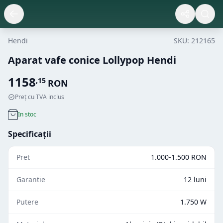
Hendi
SKU:
212165
Aparat vafe conice Lollypop Hendi
1158
,
15
RON
Preț cu TVA inclus
In stoc
Specificații
Pret
1.000-1.500 RON
Garantie
12 luni
Putere
1.750 W