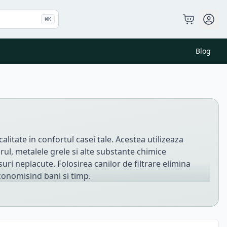
⌘
K
Blog
alitate in confortul casei tale. Acestea utilizeaza
orul, metalele grele si alte substante chimice
uri neplacute. Folosirea canilor de filtrare elimina
economisind bani si timp.