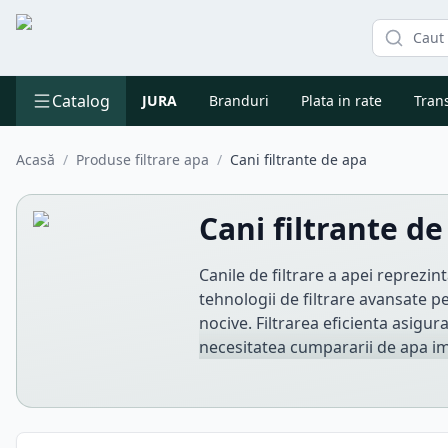
Catalog
JURA
Branduri
Plata in rate
Trans
Acasă
/
Produse filtrare apa
/
Cani filtrante de apa
Cani filtrante de
Canile de filtrare a apei reprezin
tehnologii de filtrare avansate pe
nocive. Filtrarea eficienta asigur
necesitatea cumpararii de apa imbu