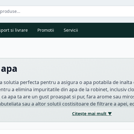
port si livrare
Promotii
Servicii
 apa
ta solutia perfecta pentru a asigura o apa potabila de inalta c
ntru a elimina impuritatile din apa de la robinet, inclusiv cl
a ca apa ta are un gust proaspat si pur, fara arome sau miros
teliata sau a altor solutii costisitoare de filtrare a apei, 
Citește mai mult ▼