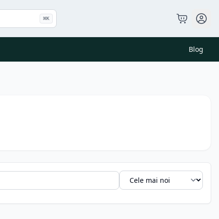
⌘
K
Blog