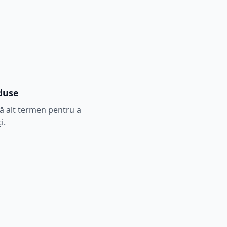
duse
tă alt termen pentru a
i.