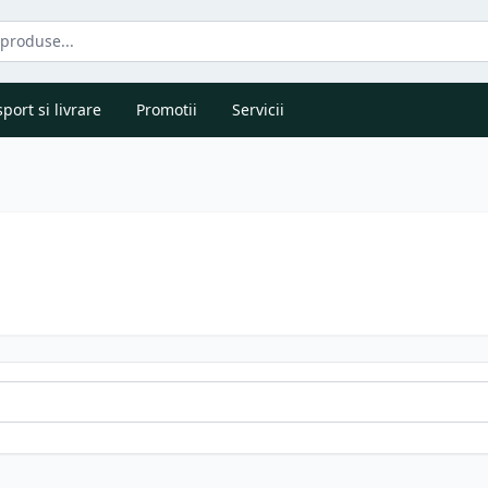
port si livrare
Promotii
Servicii