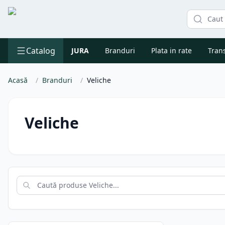
Catalog
JURA
Branduri
Plata in rate
Trans
Acasă
/
Branduri
/
Veliche
Veliche