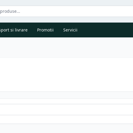
port si livrare
Promotii
Servicii