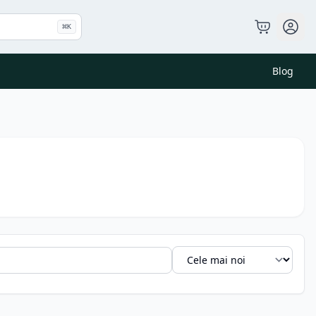
⌘
K
Blog