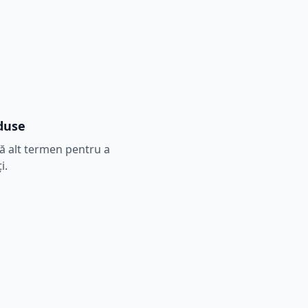
duse
tă alt termen pentru a
i.