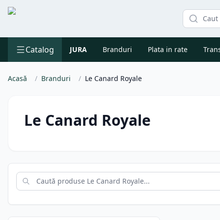
Catalog
JURA
Branduri
Plata in rate
Trans
Acasă
/
Branduri
/
Le Canard Royale
Le Canard Royale