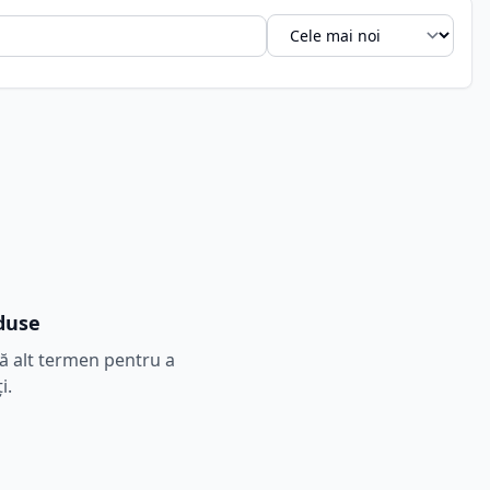
duse
tă alt termen pentru a
i.