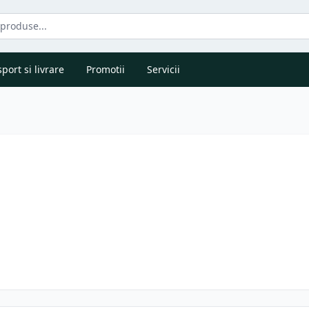
port si livrare
Promotii
Servicii