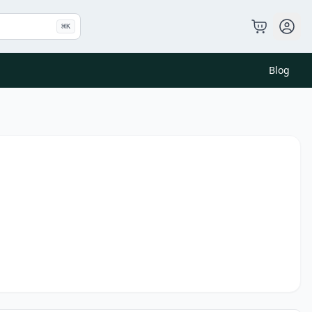
⌘
K
Blog