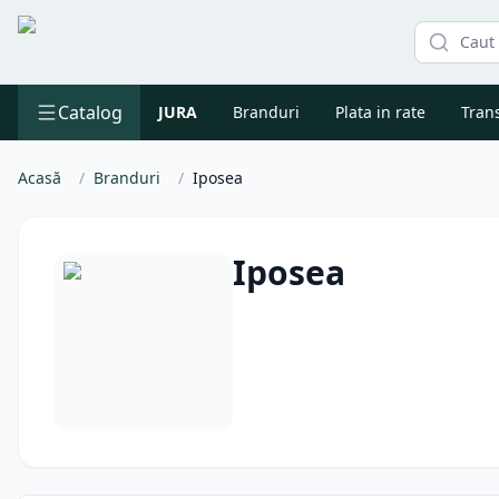
Catalog
JURA
Branduri
Plata in rate
Trans
Acasă
/
Branduri
/
Iposea
Iposea