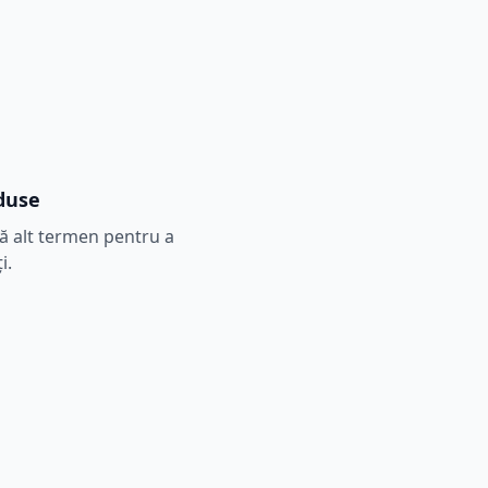
duse
tă alt termen pentru a
i.