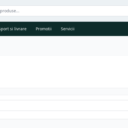
port si livrare
Promotii
Servicii