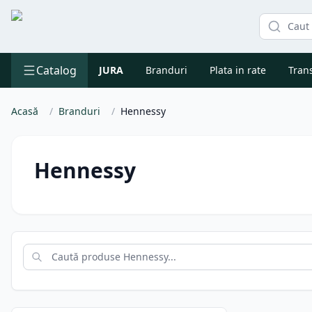
Catalog
JURA
Branduri
Plata in rate
Trans
Acasă
/
Branduri
/
Hennessy
Hennessy