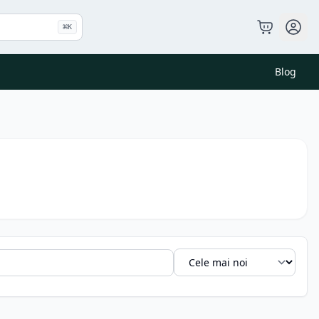
⌘
K
Blog