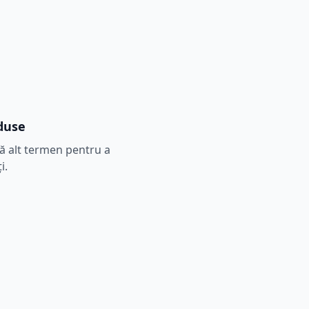
duse
tă alt termen pentru a
i.