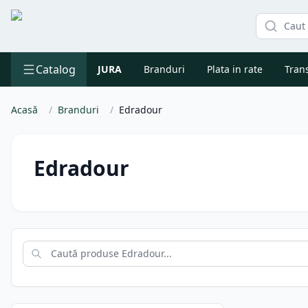
Catalog
JURA
Branduri
Plata in rate
Trans
Acasă
/
Branduri
/
Edradour
Edradour