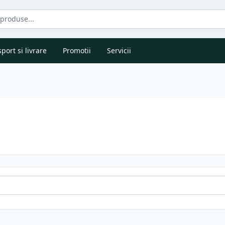
port si livrare
Promotii
Servicii