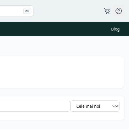
⌘
K
Blog