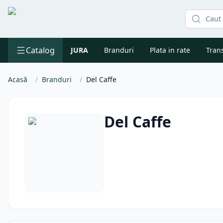
Catalog
JURA
Branduri
Plata in rate
Trans
Acasă
/
Branduri
/
Del Caffe
Del Caffe