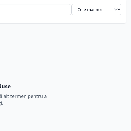
duse
tă alt termen pentru a
i.