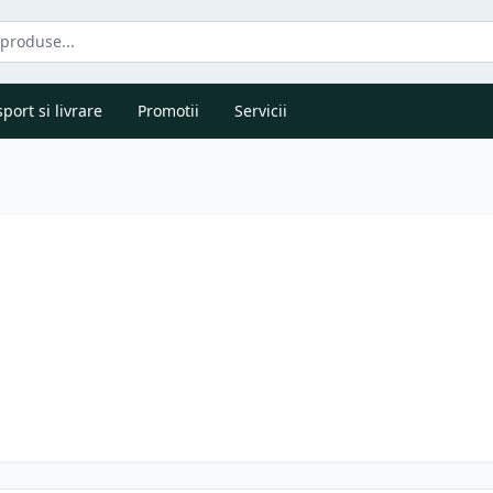
port si livrare
Promotii
Servicii