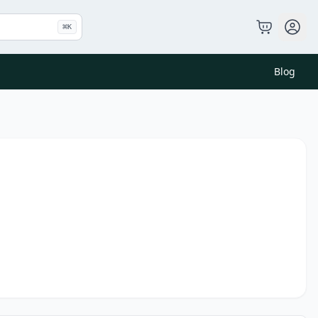
⌘
K
Blog