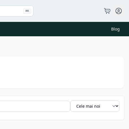
⌘
K
Blog