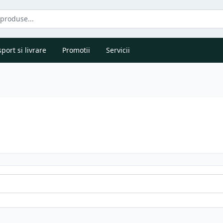
port si livrare
Promotii
Servicii