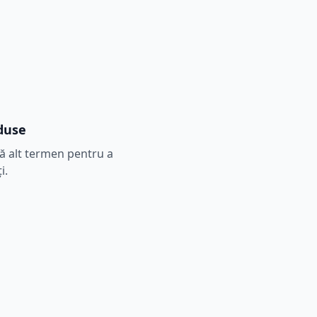
duse
tă alt termen pentru a
i.