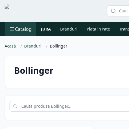
Catalog
JURA
Branduri
Plata in rate
Trans
Acasă
/
Branduri
/
Bollinger
Bollinger