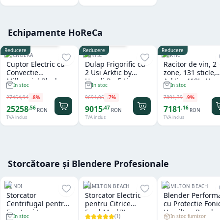
Echipamente HoReCa
Cu sistem de spalare
Garantie
36
luni
Reducere
Reducere
Reducere
TECNOEKA
ARKTIC
ARKTIC
Cuptor Electric cu
Dulap Frigorific cu
Racitor de vin, 2
Convectie
2 Usi Arktic by
zone, 131 sticle,
Millennial Black
Hendi Profi Line
Arktic, 418L, Neg
In stoc
In stoc
In stoc
Mask Gastro 11 tavi
Seria 800 - 1.240 L
697x595x(H)175
x GN 1/1 Tecnoeka
27454
,
94
-
8
%
9694
,
06
-
7
%
7891
,
39
-
9
%
25258
9015
7181
,
56
,
47
,
16
RON
RON
RON
TVA inclus
TVA inclus
TVA inclus
Storcătoare și Blendere Profesionale
HENDI
HAMILTON BEACH
HAMILTON BEACH
Storcator
Storcator Electric
Blender Perform
Centrifugal pentru
pentru Citrice
cu Protectie Foni
Fructe si Legume
FreshMark™
Hamilton Beach
(
1
)
In stoc furnizor
In stoc