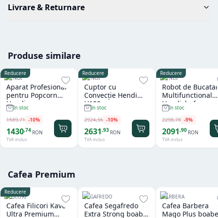
Livrare & Returnare
Produse similare
Reducere
Reducere
Reducere
HENDI
HENDI
HENDI
Aparat Profesional
Cuptor cu
Robot de Bucatar
pentru Popcorn
Convecție Hendi
Multifunctional
Hendi
H100
Hendichef
In stoc
In stoc
In stoc
1589
,
71
-
10
%
2924
,
36
-
10
%
2298
,
78
-
9
%
1430
2631
2091
,
74
,
93
,
90
RON
RON
RON
TVA inclus
TVA inclus
TVA inclus
Cafea Premium
Reducere
FILICORI
SEGAFREDO
BARBERA
Cafea Filicori Kave
Cafea Segafredo
Cafea Barbera
Ultra Premium
Extra Strong boabe
Mago Plus boabe