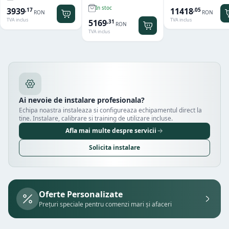
Hendi
Hamilton Beach
Summit® Edge
In stoc
11418
3939
,
05
,
17
RON
RON
TVA inclus
TVA inclus
5169
,
31
RON
TVA inclus
Ai nevoie de instalare profesionala?
Echipa noastra instaleaza si configureaza echipamentul direct la
tine. Instalare, calibrare si training de utilizare incluse.
Afla mai multe despre servicii
Solicita instalare
Oferte Personalizate
Prețuri speciale pentru comenzi mari și afaceri