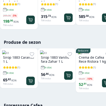
boabe 1 kg
1 kg
kg
(
1
)
(
1
)
(
1
)
In stoc
In stoc
In stoc
209
,
36
-
5
%
315
585
,
73
,
58
RON
RON
198
,
90
TVA inclus
TVA inclus
RON
TVA inclus
Produse de sezon
Reducere
1883
1883
RISTORA
Sirop 1883 Caramel
Sirop 1883 Vanilie
Crema de Cafea
1 L
fara Zahar 1 L
Rece Ristora 1 kg
(
1
)
(
1
)
In stoc
In stoc
In stoc
56
,
86
RON
TVA inclus
58
,
81
-
10
%
65
,
82
RON
52
,
91
TVA inclus
RON
TVA inclus
Espressoare Cafea