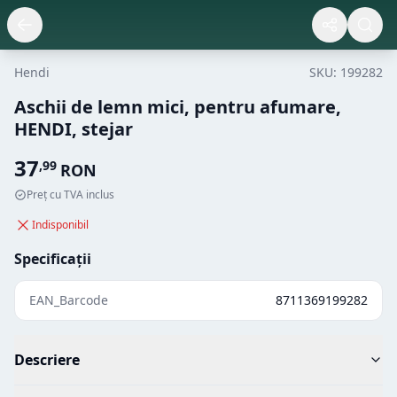
Hendi
SKU:
199282
Aschii de lemn mici, pentru afumare,
HENDI, stejar
37
,
99
RON
Preț cu TVA inclus
Indisponibil
Specificații
EAN_Barcode
8711369199282
Descriere