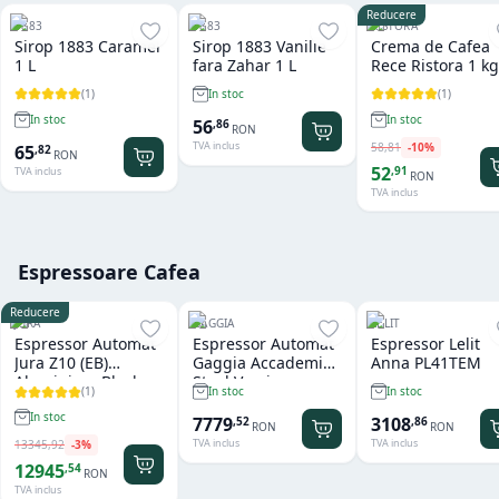
Reducere
1883
1883
RISTORA
Sirop 1883 Caramel
Sirop 1883 Vanilie
Crema de Cafea
1 L
fara Zahar 1 L
Rece Ristora 1 kg
(
1
)
(
1
)
In stoc
In stoc
In stoc
56
,
86
RON
TVA inclus
58
,
81
-
10
%
65
,
82
RON
52
,
91
TVA inclus
RON
TVA inclus
Espressoare Cafea
Reducere
JURA
GAGGIA
LELIT
Espressor Automat
Espressor Automat
Espressor Lelit
Jura Z10 (EB)
Gaggia Accademia
Anna PL41TEM
Aluminium Black
Steel Version
(
1
)
In stoc
In stoc
In stoc
7779
3108
,
52
,
86
RON
RON
TVA inclus
TVA inclus
13345
,
92
-
3
%
12945
,
54
RON
TVA inclus