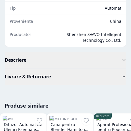
Tip
Automat
Provenienta
China
Producator
Shenzhen SVAVO Intelligent
Technology Co., Ltd.
Descriere
Livrare & Returnare
Produse similare
Reducere
SVAVO
HAMILTON BEACH
HENDI
Difuzor Automat de
Cana pentru
Aparat Profesion
Uleiuri Esentiale
Blender Hamilton
pentru Popcorn