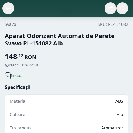
Svavo
SKU:
PL-151082
Aparat Odorizant Automat de Perete
Svavo PL-151082 Alb
148
,
17
RON
Preț cu TVA inclus
In stoc
Specificații
Material
ABS
Culoare
Alb
Tip produs
Aromatizor