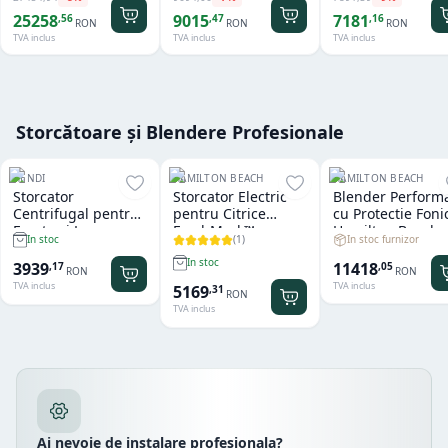
25258
9015
7181
,
56
,
47
,
16
RON
RON
RON
TVA inclus
TVA inclus
TVA inclus
Storcătoare și Blendere Profesionale
HENDI
HAMILTON BEACH
HAMILTON BEACH
Storcator
Storcator Electric
Blender Perform
Centrifugal pentru
pentru Citrice
cu Protectie Foni
Fructe si Legume
FreshMark™
Hamilton Beach
(
1
)
In stoc furnizor
In stoc
Hendi
Hamilton Beach
Summit® Edge
In stoc
11418
3939
,
05
,
17
RON
RON
TVA inclus
TVA inclus
5169
,
31
RON
TVA inclus
Ai nevoie de instalare profesionala?