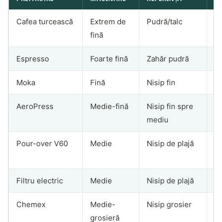
Cafea turcească
Extrem de
Pudră/talc
3
fină
Espresso
Foarte fină
Zahăr pudră
2
Moka
Fină
Nisip fin
4
AeroPress
Medie-fină
Nisip fin spre
1
mediu
Pour-over V60
Medie
Nisip de plajă
2
m
Filtru electric
Medie
Nisip de plajă
4
Chemex
Medie-
Nisip grosier
3
grosieră
m