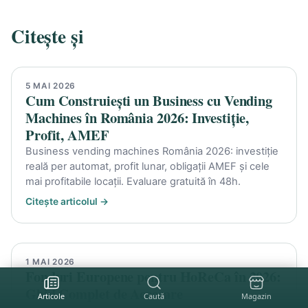
Citește și
VENDING MACHINES
5 MAI 2026
Cum Construiești un Business cu Vending
Machines în România 2026: Investiție,
Profit, AMEF
Business vending machines România 2026: investiție
reală per automat, profit lunar, obligații AMEF și cele
mai profitabile locații. Evaluare gratuită în 48h.
Citește articolul →
FONDURI EUROPENE HORECA
1 MAI 2026
Fonduri Europene pentru HoReCa în 2026:
Ghid Complet de Accesare
Articole
Caută
Magazin