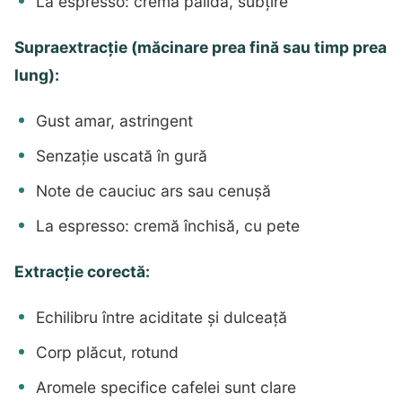
La espresso: cremă palidă, subțire
Supraextracție (măcinare prea fină sau timp prea
lung):
Gust amar, astringent
Senzație uscată în gură
Note de cauciuc ars sau cenușă
La espresso: cremă închisă, cu pete
Extracție corectă:
Echilibru între aciditate și dulceață
Corp plăcut, rotund
Aromele specifice cafelei sunt clare