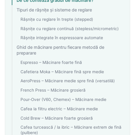
De ce contează gradul de măcinare?
Tipuri de râșnițe și sisteme de reglare
Râșnițe cu reglare în trepte (stepped)
Râșnițe cu reglare continuă (stepless/micrometric)
Râșnițe integrate în espressoare automate
Ghid de măcinare pentru fiecare metodă de
preparare
Espresso – Măcinare foarte fină
Cafetiera Moka – Măcinare fină spre medie
AeroPress – Măcinare medie spre fină (versatilă)
French Press – Măcinare grosieră
Pour-Over (V60, Chemex) – Măcinare medie
Cafea la filtru electric – Măcinare medie
Cold Brew – Măcinare foarte grosieră
Cafea turcească / la ibric – Măcinare extrem de fină
(pulbere)