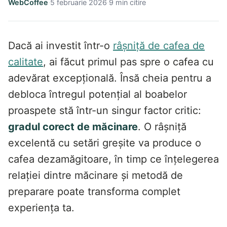
WebCoffee
·
5 februarie 2026
·
9
min citire
Dacă ai investit într-o
râșniță de cafea de
calitate
, ai făcut primul pas spre o cafea cu
adevărat excepțională. Însă cheia pentru a
debloca întregul potențial al boabelor
proaspete stă într-un singur factor critic:
gradul corect de măcinare
. O râșniță
excelentă cu setări greșite va produce o
cafea dezamăgitoare, în timp ce înțelegerea
relației dintre măcinare și metodă de
preparare poate transforma complet
experiența ta.