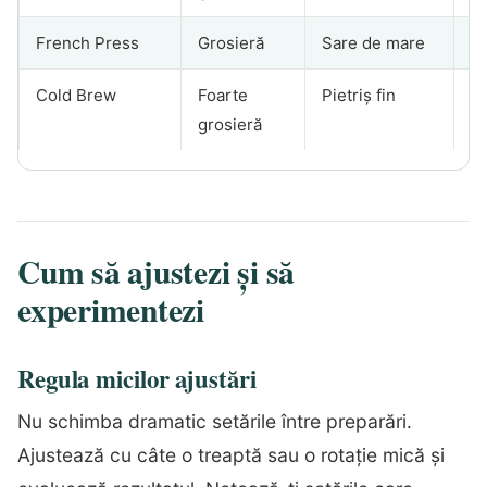
French Press
Grosieră
Sare de mare
4
Cold Brew
Foarte
Pietriș fin
1
grosieră
Cum să ajustezi și să
experimentezi
Regula micilor ajustări
Nu schimba dramatic setările între preparări.
Ajustează cu câte o treaptă sau o rotație mică și