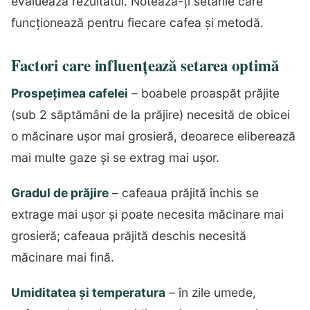
evaluează rezultatul. Notează-ți setările care
funcționează pentru fiecare cafea și metodă.
Factori care influențează setarea optimă
Prospețimea cafelei
– boabele proaspăt prăjite
(sub 2 săptămâni de la prăjire) necesită de obicei
o măcinare ușor mai grosieră, deoarece eliberează
mai multe gaze și se extrag mai ușor.
Gradul de prăjire
– cafeaua prăjită închis se
extrage mai ușor și poate necesita măcinare mai
grosieră; cafeaua prăjită deschis necesită
măcinare mai fină.
Umiditatea și temperatura
– în zile umede,