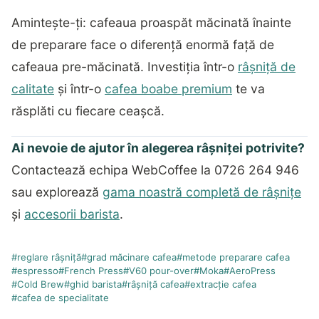
Amintește-ți: cafeaua proaspăt măcinată înainte
de preparare face o diferență enormă față de
cafeaua pre-măcinată. Investiția într-o
râșniță de
calitate
și într-o
cafea boabe premium
te va
răsplăti cu fiecare ceașcă.
Ai nevoie de ajutor în alegerea râșniței potrivite?
Contactează echipa WebCoffee la 0726 264 946
sau explorează
gama noastră completă de râșnițe
și
accesorii barista
.
#
reglare râșniță
#
grad măcinare cafea
#
metode preparare cafea
#
espresso
#
French Press
#
V60 pour-over
#
Moka
#
AeroPress
#
Cold Brew
#
ghid barista
#
râșniță cafea
#
extracție cafea
#
cafea de specialitate