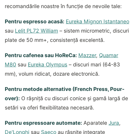
recomandările noastre în funcție de nevoile tale:
Pentru espresso acasă:
Eureka Mignon Istantaneo
sau
Lelit PL72 William
– sistem micrometric, discuri
plate de 50 mm+, consistență excelentă.
Pentru cafenea sau HoReCa:
Mazzer
,
Quamar
M80
sau
Eureka Olympus
– discuri mari (64-83
mm), volum ridicat, dozare electronică.
Pentru metode alternative (French Press, Pour-
over):
O râșniță cu discuri conice și gamă largă de
setări va oferi flexibilitatea necesară.
Pentru espressoare automate:
Aparatele
Jura
,
De'Longhi
sau
Saeco
au râșnițe integrate