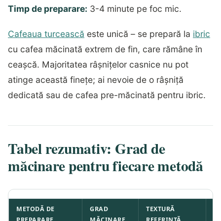
Timp de preparare:
3-4 minute pe foc mic.
Cafeaua turcească
este unică – se prepară la
ibric
cu cafea măcinată extrem de fin, care rămâne în
ceașcă. Majoritatea râșnițelor casnice nu pot
atinge această finețe; ai nevoie de o râșniță
dedicată sau de cafea pre-măcinată pentru ibric.
Tabel rezumativ: Grad de
măcinare pentru fiecare metodă
METODĂ DE
GRAD
TEXTURĂ
T
PREPARARE
MĂCINARE
REFERINȚĂ
E