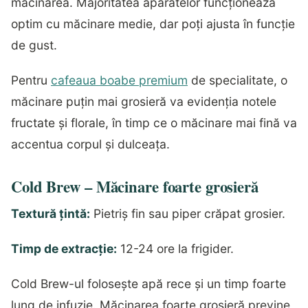
măcinarea. Majoritatea aparatelor funcționează
optim cu măcinare medie, dar poți ajusta în funcție
de gust.
Pentru
cafeaua boabe premium
de specialitate, o
măcinare puțin mai grosieră va evidenția notele
fructate și florale, în timp ce o măcinare mai fină va
accentua corpul și dulceața.
Cold Brew – Măcinare foarte grosieră
Textură țintă:
Pietriș fin sau piper crăpat grosier.
Timp de extracție:
12-24 ore la frigider.
Cold Brew-ul folosește apă rece și un timp foarte
lung de infuzie. Măcinarea foarte grosieră previne